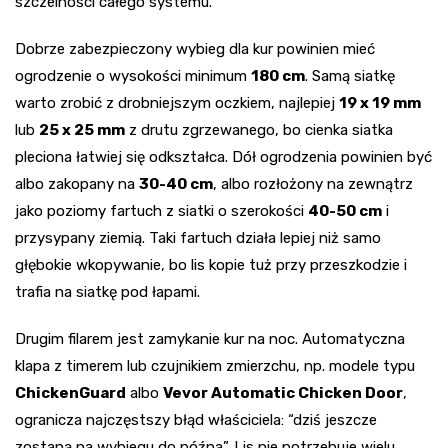
szczelności całego systemu.
Dobrze zabezpieczony wybieg dla kur powinien mieć
ogrodzenie o wysokości minimum
180 cm
. Samą siatkę
warto zrobić z drobniejszym oczkiem, najlepiej
19 x 19 mm
lub
25 x 25 mm
z drutu zgrzewanego, bo cienka siatka
pleciona łatwiej się odkształca. Dół ogrodzenia powinien być
albo zakopany na
30-40 cm
, albo rozłożony na zewnątrz
jako poziomy fartuch z siatki o szerokości
40-50 cm
i
przysypany ziemią. Taki fartuch działa lepiej niż samo
głębokie wkopywanie, bo lis kopie tuż przy przeszkodzie i
trafia na siatkę pod łapami.
Drugim filarem jest zamykanie kur na noc. Automatyczna
klapa z timerem lub czujnikiem zmierzchu, np. modele typu
ChickenGuard
albo
Vevor Automatic Chicken Door
,
ogranicza najczęstszy błąd właściciela: “dziś jeszcze
zostaną na wybiegu do późna”. Lis nie potrzebuje wielu