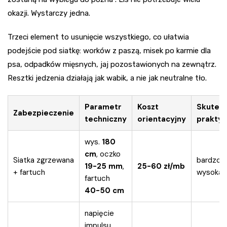
okazji. Wystarczy jedna.
Trzeci element to usunięcie wszystkiego, co ułatwia
podejście pod siatkę: worków z paszą, misek po karmie dla
psa, odpadków mięsnych, jaj pozostawionych na zewnątrz.
Resztki jedzenia działają jak wabik, a nie jak neutralne tło.
Parametr
Koszt
Skutec
Zabezpieczenie
techniczny
orientacyjny
praktyc
wys.
180
cm
, oczko
Siatka zgrzewana
bardzo
19-25 mm
,
25-60 zł/mb
+ fartuch
wysoka
fartuch
40-50 cm
napięcie
impulsu