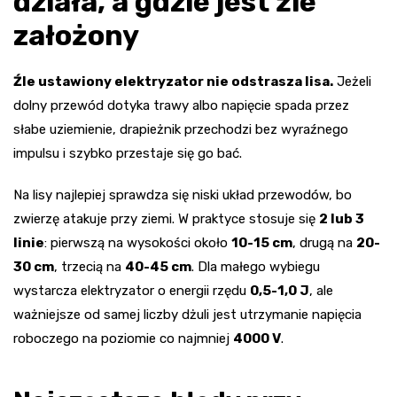
działa, a gdzie jest źle
założony
Źle ustawiony elektryzator nie odstrasza lisa.
Jeżeli
dolny przewód dotyka trawy albo napięcie spada przez
słabe uziemienie, drapieżnik przechodzi bez wyraźnego
impulsu i szybko przestaje się go bać.
Na lisy najlepiej sprawdza się niski układ przewodów, bo
zwierzę atakuje przy ziemi. W praktyce stosuje się
2 lub 3
linie
: pierwszą na wysokości około
10-15 cm
, drugą na
20-
30 cm
, trzecią na
40-45 cm
. Dla małego wybiegu
wystarcza elektryzator o energii rzędu
0,5-1,0 J
, ale
ważniejsze od samej liczby dżuli jest utrzymanie napięcia
roboczego na poziomie co najmniej
4000 V
.