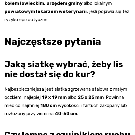
kołem łowieckim
,
urzędem gminy
albo lokalnym
powiatowym lekarzem weterynarii
, jeśli pojawia się też
ryzyko epizootyczne.
Najczęstsze pytania
Jaką siatkę wybrać, żeby lis
nie dostał się do kur?
Najbezpieczniejsza jest siatka zgrzewana stalowa z małym
oczkiem, najlepiej
19 x 19 mm
albo
25 x 25 mm
. Powinna
mieć co najmniej
180 cm
wysokości i fartuch zakopany lub
rozłożony przy ziemi na
40-50 cm
.
Czy lampa z czujnikiem ruchu