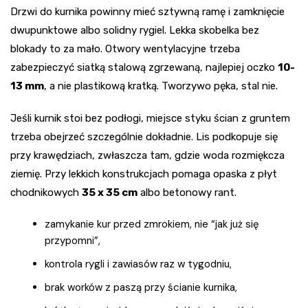
Drzwi do kurnika powinny mieć sztywną ramę i zamknięcie
dwupunktowe albo solidny rygiel. Lekka skobelka bez
blokady to za mało. Otwory wentylacyjne trzeba
zabezpieczyć siatką stalową zgrzewaną, najlepiej oczko
10-
13 mm
, a nie plastikową kratką. Tworzywo pęka, stal nie.
Jeśli kurnik stoi bez podłogi, miejsce styku ścian z gruntem
trzeba obejrzeć szczególnie dokładnie. Lis podkopuje się
przy krawędziach, zwłaszcza tam, gdzie woda rozmiękcza
ziemię. Przy lekkich konstrukcjach pomaga opaska z płyt
chodnikowych
35 x 35 cm
albo betonowy rant.
zamykanie kur przed zmrokiem, nie “jak już się
przypomni”,
kontrola rygli i zawiasów raz w tygodniu,
brak worków z paszą przy ścianie kurnika,