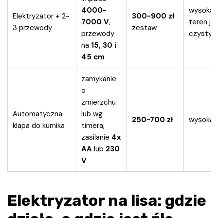
4000-
wysoka, j
Elektryzator + 2-
300-900 zł
7000 V
,
teren je
3 przewody
zestaw
przewody
czysty
na
15, 30 i
45 cm
zamykanie
o
zmierzchu
Automatyczna
lub wg
250-700 zł
wysoka 
klapa do kurnika
timera,
zasilanie
4x
AA
lub
230
V
Elektryzator na lisa: gdzie