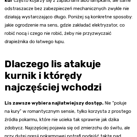
kur
często kojarzy się z zapachami albo lampkami, ale same
odstraszacze bez zabezpieczeń mechanicznych zwykle nie
działają wystarczająco długo. Poniżej są konkretne sposoby:
jakie ogrodzenie ma sens, gdzie zakładać elektryzator, co
robić nocą i czego nie robić, żeby nie przyzwyczaić
drapieżnika do łatwego łupu.
Dlaczego lis atakuje
kurnik i którędy
najczęściej wchodzi
Lis zawsze wybiera najłatwiejszy dostęp.
Nie “poluje
na kury” w romantycznym sensie, tylko korzysta z prostego
źródła pokarmu, które nie ucieka tak sprawnie jak dzika
zdobycz. Najczęściej pojawia się od zmierzchu do świtu, ale
przy dużej presji pokarmowej potrafi podejść także nad