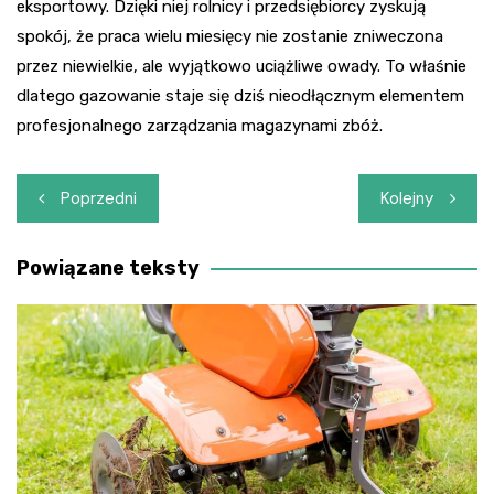
eksportowy. Dzięki niej rolnicy i przedsiębiorcy zyskują
spokój, że praca wielu miesięcy nie zostanie zniweczona
przez niewielkie, ale wyjątkowo uciążliwe owady. To właśnie
dlatego gazowanie staje się dziś nieodłącznym elementem
profesjonalnego zarządzania magazynami zbóż.
Nawigacja
Poprzedni
Kolejny
wpisu
Powiązane teksty