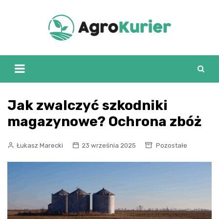
Skip
to
content
Jak zwalczyć szkodniki
magazynowe? Ochrona zbóż
Łukasz Marecki
23 września 2025
Pozostałe