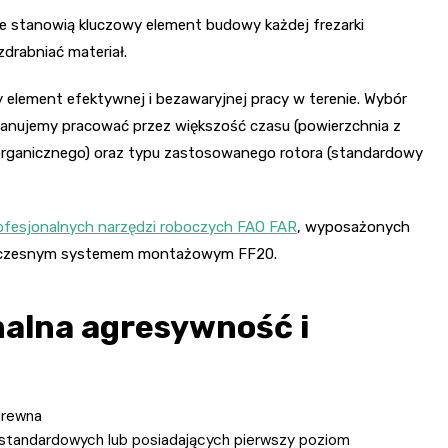
cze stanowią kluczowy element budowy każdej frezarki
zdrabniać materiał.
element efektywnej i bezawaryjnej pracy w terenie. Wybór
planujemy pracować przez większość czasu (powierzchnia z
łu organicznego) oraz typu zastosowanego rotora (standardowy
ofesjonalnych narzędzi roboczych FAO FAR
, wyposażonych
owoczesnym systemem montażowym FF20.
alna agresywność i
drewna
 standardowych lub posiadających pierwszy poziom