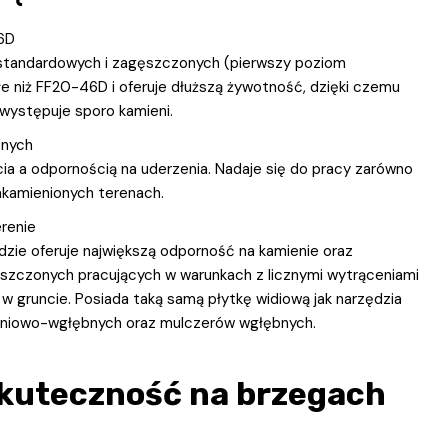
6D
 standardowych i zagęszczonych (pierwszy poziom
łe niż FF20-46D i oferuje dłuższą żywotność, dzięki czemu
występuje sporo kamieni.
onych
a a odpornością na uderzenia. Nadaje się do pracy zarówno
zakamienionych terenach.
renie
dzie oferuje największą odporność na kamienie oraz
ęszczonych pracujących w warunkach z licznymi wytrąceniami
 w gruncie. Posiada taką samą płytkę widiową jak narzędzia
hniowo-wgłębnych oraz mulczerów wgłębnych.
skuteczność na brzegach