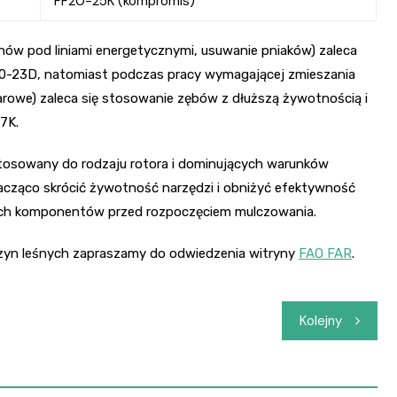
FF20-25K (kompromis)
nów pod liniami energetycznymi, usuwanie pniaków) zaleca
F20-23D, natomiast podczas pracy wymagającej zmieszania
arowe) zaleca się stosowanie zębów z dłuższą żywotnością i
7K.
tosowany do rodzaju rotora i dominujących warunków
cząco skrócić żywotność narzędzi i obniżyć efektywność
ich komponentów przed rozpoczęciem mulczowania.
szyn leśnych zapraszamy do odwiedzenia witryny
FAO FAR
.
Kolejny