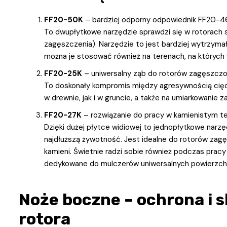
FF20-50K
– bardziej odporny odpowiednik FF20-4
To dwupłytkowe narzędzie sprawdzi się w rotorach
zagęszczenia). Narzędzie to jest bardziej wytrzyma
można je stosować również na terenach, na których 
FF20-25K
– uniwersalny ząb do rotorów zagęszcz
To doskonały kompromis między agresywnością cięci
w drewnie, jak i w gruncie, a także na umiarkowanie 
FF20-27K
– rozwiązanie do pracy w kamienistym te
Dzięki dużej płytce widiowej to jednopłytkowe narzę
najdłuższą żywotność. Jest idealne do rotorów zag
kamieni. Świetnie radzi sobie również podczas pracy
dedykowane do mulczerów uniwersalnych powierzc
Noże boczne – ochrona i 
rotora