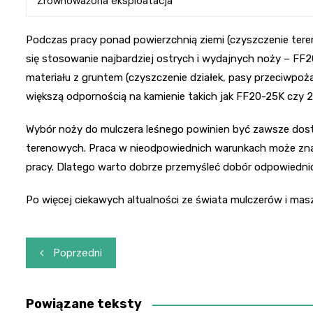
Zrównoważona eksploatacja
Podczas pracy ponad powierzchnią ziemi (czyszczenie tere
się stosowanie najbardziej ostrych i wydajnych noży – F
materiału z gruntem (czyszczenie działek, pasy przeciwpoż
większą odpornością na kamienie takich jak FF20-25K czy 2
Wybór noży do mulczera leśnego powinien być zawsze dos
terenowych. Praca w nieodpowiednich warunkach może zna
pracy. Dlatego warto dobrze przemyśleć dobór odpowiedn
Po więcej ciekawych altualności ze świata mulczerów i ma
Nawigacja
Poprzedni
wpisu
Powiązane teksty