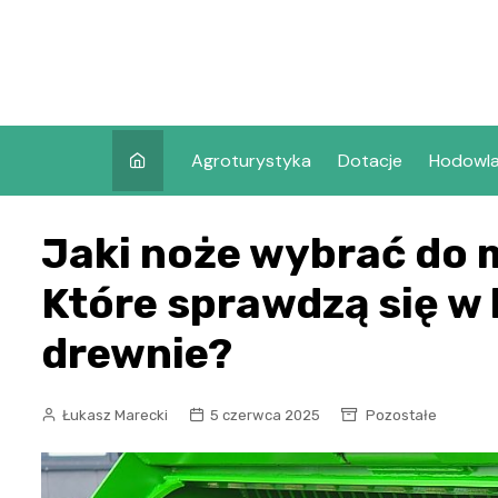
Skip
to
content
Agroturystyka
Dotacje
Hodowl
Jaki noże wybrać do 
Które sprawdzą się w 
drewnie?
Łukasz Marecki
5 czerwca 2025
Pozostałe