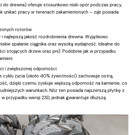
tki do drewna) oferuje stosunkowo niski opór podczas pracy,
k unikać pracy w terenach zakamienionych – ząb posiada
zonych rotorów
 i najlepszą jakość rozdrobnienia drewna. Wyjątkowo
niskie spalanie ciągnika oraz wysoką wydajność. Idealne do
ości stojących drzew oraz pni). Podobnie jak w przypadku
amieni.
i i zwiększonej odporności
 cyklu życia (około 40% żywotności) zachowuje ostrą,
ść, dzięki czemu zyskuje większą odporność na kamienie, co
udniejszych warunkach. Nóż ten posiada najszerszą płytkę z
 w przypadku wersji 23D, jednak gwarantuje dłuższą