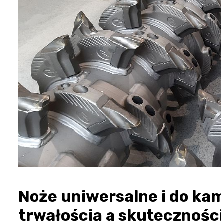
Noże uniwersalne i do ka
trwałością a skutecznośc