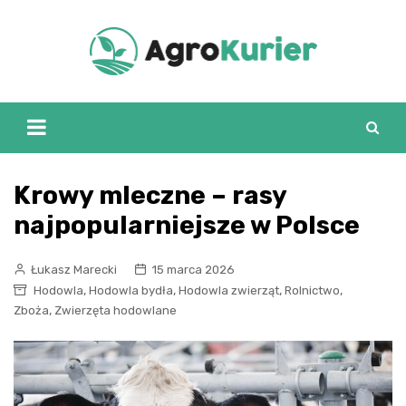
Skip
to
content
Krowy mleczne – rasy
najpopularniejsze w Polsce
Łukasz Marecki
15 marca 2026
,
,
,
,
Hodowla
Hodowla bydła
Hodowla zwierząt
Rolnictwo
,
Zboża
Zwierzęta hodowlane