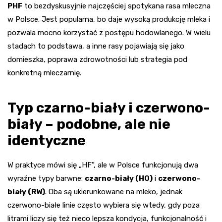
PHF
to bezdyskusyjnie najczęściej spotykana rasa mleczna
w Polsce. Jest popularna, bo daje wysoką produkcję mleka i
pozwala mocno korzystać z postępu hodowlanego. W wielu
stadach to podstawa, a inne rasy pojawiają się jako
domieszka, poprawa zdrowotności lub strategia pod
konkretną mleczarnię.
Typ czarno-biały i czerwono-
biały – podobne, ale nie
identyczne
W praktyce mówi się „HF”, ale w Polsce funkcjonują dwa
wyraźne typy barwne:
czarno-biały (HO)
i
czerwono-
biały (RW)
. Oba są ukierunkowane na mleko, jednak
czerwono-białe linie często wybiera się wtedy, gdy poza
litrami liczy się też nieco lepsza kondycja, funkcjonalność i