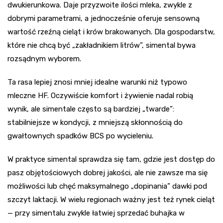
dwukierunkowa. Daje przyzwoite ilości mleka, zwykle z
dobrymi parametrami, a jednocześnie oferuje sensowną
wartość rzeźną cieląt i krów brakowanych. Dla gospodarstw,
które nie chcą być „zakładnikiem litrów”, simental bywa
rozsądnym wyborem.
Ta rasa lepiej znosi mniej idealne warunki niż typowo
mleczne HF. Oczywiście komfort i żywienie nadal robią
wynik, ale simentale często są bardziej „twarde”:
stabilniejsze w kondycji, z mniejszą skłonnością do
gwałtownych spadków BCS po wycieleniu.
W praktyce simental sprawdza się tam, gdzie jest dostęp do
pasz objętościowych dobrej jakości, ale nie zawsze ma się
możliwości lub chęć maksymalnego „dopinania” dawki pod
szczyt laktacji. W wielu regionach ważny jest też rynek cieląt
— przy simentalu zwykle łatwiej sprzedać buhajka w