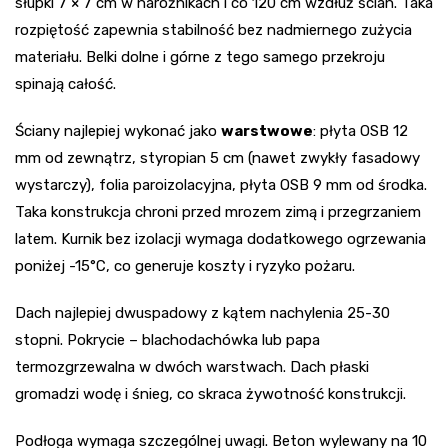
słupki 7 × 7 cm w narożnikach i co 120 cm wzdłuż ścian. Taka
rozpiętość zapewnia stabilność bez nadmiernego zużycia
materiału. Belki dolne i górne z tego samego przekroju
spinają całość.
Ściany najlepiej wykonać jako
warstwowe
: płyta OSB 12
mm od zewnątrz, styropian 5 cm (nawet zwykły fasadowy
wystarczy), folia paroizolacyjna, płyta OSB 9 mm od środka.
Taka konstrukcja chroni przed mrozem zimą i przegrzaniem
latem. Kurnik bez izolacji wymaga dodatkowego ogrzewania
poniżej -15°C, co generuje koszty i ryzyko pożaru.
Dach najlepiej dwuspadowy z kątem nachylenia 25-30
stopni. Pokrycie – blachodachówka lub papa
termozgrzewalna w dwóch warstwach. Dach płaski
gromadzi wodę i śnieg, co skraca żywotność konstrukcji.
Podłoga wymaga szczególnej uwagi. Beton wylewany na 10