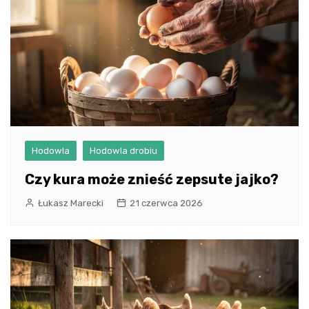
Hodowla
Hodowla drobiu
Czy kura może znieść zepsute jajko?
Łukasz Marecki
21 czerwca 2026