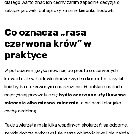
dlatego warto znać ich cechy zanim zapadnie decyzja o
zakupie jałówek, buhaja czy zmianie kierunku hodowli.
Co oznacza „rasa
czerwona krów” w
praktyce
W potocznym języku mówi się po prostu o czerwonych
krowach, ale w hodowli chodzi zwykle o konkretne rasy lub
linie bydła o czerwonym umaszczeniu. W polskich realiach
najczęściej przywołuje się
bydło czerwone użytkowane
mlecznie albo mięsno-mlecznie
, a nie sam kolor jako
cechę ozdobną.
Takie zwierzęta mają kilka wspólnych skojarzeń: są odporne,
zwykle dobrze wykorzystują pasze objętościowe i nie należą