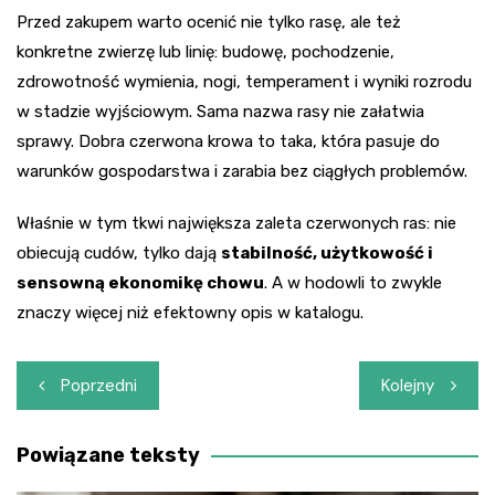
Przed zakupem warto ocenić nie tylko rasę, ale też
konkretne zwierzę lub linię: budowę, pochodzenie,
zdrowotność wymienia, nogi, temperament i wyniki rozrodu
w stadzie wyjściowym. Sama nazwa rasy nie załatwia
sprawy. Dobra czerwona krowa to taka, która pasuje do
warunków gospodarstwa i zarabia bez ciągłych problemów.
Właśnie w tym tkwi największa zaleta czerwonych ras: nie
obiecują cudów, tylko dają
stabilność, użytkowość i
sensowną ekonomikę chowu
. A w hodowli to zwykle
znaczy więcej niż efektowny opis w katalogu.
Nawigacja
Poprzedni
Kolejny
wpisu
Powiązane teksty