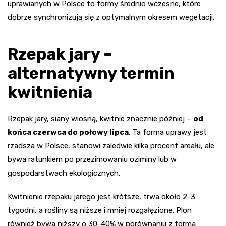
uprawianych w Polsce to formy średnio wczesne, które
dobrze synchronizują się z optymalnym okresem wegetacji.
Rzepak jary –
alternatywny termin
kwitnienia
Rzepak jary, siany wiosną, kwitnie znacznie później –
od
końca czerwca do połowy lipca
. Ta forma uprawy jest
rzadsza w Polsce, stanowi zaledwie kilka procent areału, ale
bywa ratunkiem po przezimowaniu oziminy lub w
gospodarstwach ekologicznych.
Kwitnienie rzepaku jarego jest krótsze, trwa około 2-3
tygodni, a rośliny są niższe i mniej rozgałęzione. Plon
również bywa niższy o 30-40% w porównaniu z formą