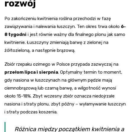
rozwój
Po zakończeniu kwitnienia roślina przechodzi w fazę
zawiązywania i nalewania łuszczyn. Ten okres trwa około
6-
8 tygodni
i jest równie ważny dla finalnego plonu jak samo
kwitnienie. Łuszczyny zmieniają barwę z zielonej na
żółtozieloną, a następnie brązową.
Zbiór rzepaku ozimego w Polsce przypada zazwyczaj na
przełom lipca i sierpnia
. Optymalny termin to moment,
gdy nasiona w łuszczynach na głównym pędzie mają
ciemnobrązową lub czarną barwę, a wilgotność wynosi
około 15-18%. Zbyt wczesny zbiór oznacza niedojrzałe
nasiona i straty plonu, zbyt późny – wyłamywanie łuszczyn
i straty podczas koszenia.
Różnica między początkiem kwitnienia a