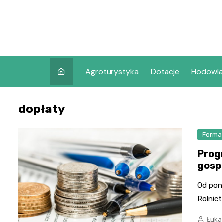
Skip
to
content
Agroturystyka
Dotacje
Hodowl
dopłaty
Formal
Prog
gosp
Od poni
Rolnic
Łuka