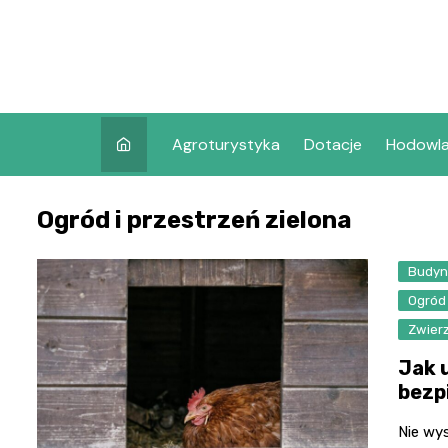
Skip
to
content
Agroturystyka
Dotacje
Hodowl
Ogród i przestrzeń zielona
Budyn
Ogród 
Zwier
Jak 
bezp
Nie wys