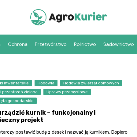
a
Ochrona
Przetwórstwo
Rolnictwo
Sadownictwo
ki inwentarskie
Hodowla
Hodowla zwierząt domowych
i przestrzeń zielona
Uprawy przemysłowe
zęta gospodarskie
urządzić kurnik – funkcjonalny i
ieczny projekt
tarczy postawić budę z desek i nazwać ją kurnikiem. Dopiero