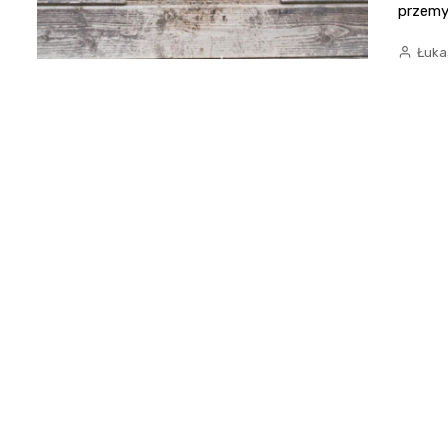
przemyś
Łuka