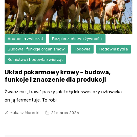
Anatomia zwierząt
Bezpieczeństwo żywności
Budowa i funkcje organizmów
Hodowla
Hodowla bydła
Rolnictwo i hodowla zwierząt
Układ pokarmowy krowy – budowa,
funkcje i znaczenie dla produkcji
Żwacz nie „trawi” paszy jak żołądek świni czy człowieka —
on ją fermentuje. To robi
Łukasz Marecki
21 marca 2026