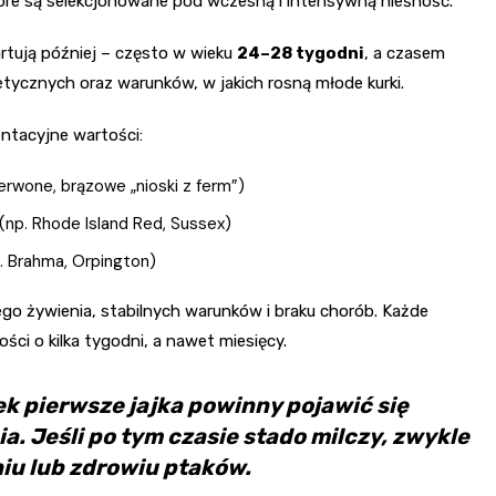
óre są selekcjonowane pod wczesną i intensywną nieśność.
rtują później – często w wieku
24–28 tygodni
, a czasem
etycznych oraz warunków, w jakich rosną młode kurki.
ntacyjne wartości:
rwone, brązowe „nioski z ferm”)
np. Rhode Island Red, Sussex)
. Brahma, Orpington)
go żywienia, stabilnych warunków i braku chorób. Każde
i o kilka tygodni, a nawet miesięcy.
 pierwsze jajka powinny pojawić się
a. Jeśli po tym czasie stado milczy, zwykle
niu lub zdrowiu ptaków.