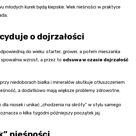
wu młodych kurek będą kiepskie. Wiek nieśności w praktyce
ada.
yduje o dojrzałości
dpowiednią do wieku: starter, grower, a potem mieszanka
) spowalnia wzrost, a przez to
odsuwa w czasie dojrzałość
 przy niedoborach białka i minerałów skutkuje otłuszczeniem
nieśność, a dodatkowo mają większe problemy zdrowotne.
dla niosek i unikać „chodzenia na skróty” w stylu samego
znacza o kilka tygodni późniejszy początek jaj.
k” nieśności