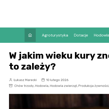
Skip
to
content
Agroturystyka
Dotacje
Hodowl
W jakim wieku kury zn
to zależy?
Łukasz Marecki
10 lutego 2026
,
,
,
Chów trzody
Hodowla
Hodowla zwierząt
Produkcja żywności