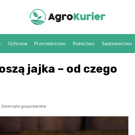
a
Ochrona
Przetwórstwo
Rolnictwo
Sadownictwo
oszą jajka – od czego
,
Zwierzęta gospodarskie