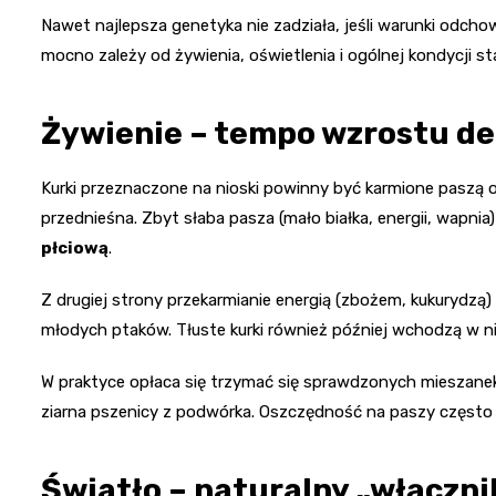
Nawet najlepsza genetyka nie zadziała, jeśli warunki odcho
mocno zależy od żywienia, oświetlenia i ogólnej kondycji st
Żywienie – tempo wzrostu dec
Kurki przeznaczone na nioski powinny być karmione paszą o
przednieśna. Zbyt słaba pasza (mało białka, energii, wapnia
płciową
.
Z drugiej strony przekarmianie energią (zbożem, kukurydzą)
młodych ptaków. Tłuste kurki również później wchodzą w 
W praktyce opłaca się trzymać się sprawdzonych mieszanek 
ziarna pszenicy z podwórka. Oszczędność na paszy często o
Światło – naturalny „włączni