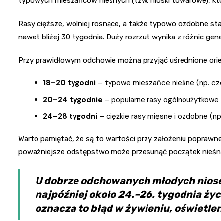
typowych mieszańców nieśnych (tzw. nioski towarowe), kt
Rasy cięższe, wolniej rosnące, a także typowo ozdobne sta
nawet bliżej 30 tygodnia. Duży rozrzut wynika z różnic gen
Przy prawidłowym odchowie można przyjąć uśrednione orie
18–20 tygodni
– typowe mieszańce nieśne (np. cze
20–24 tygodnie
– popularne rasy ogólnoużytkowe (
24–28 tygodni
– ciężkie rasy mięsne i ozdobne (np
Warto pamiętać, że są to wartości przy założeniu poprawne
poważniejsze odstępstwo może przesunąć początek nieśnośc
U dobrze odchowanych młodych niosek
najpóźniej około 24.–26. tygodnia życi
oznacza to błąd w żywieniu, oświetle