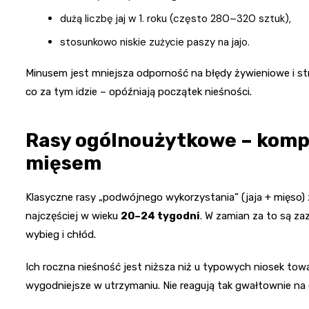
dużą liczbę jaj w 1. roku (często 280–320 sztuk),
stosunkowo niskie zużycie paszy na jajo.
Minusem jest mniejsza odporność na błędy żywieniowe i str
co za tym idzie – opóźniają początek nieśności.
Rasy ogólnoużytkowe – komp
mięsem
Klasyczne rasy „podwójnego wykorzystania” (jaja + mięso) zw
najczęściej w wieku
20–24 tygodni
. W zamian za to są za
wybieg i chłód.
Ich roczna nieśność jest niższa niż u typowych niosek to
wygodniejsze w utrzymaniu. Nie reagują tak gwałtownie na 