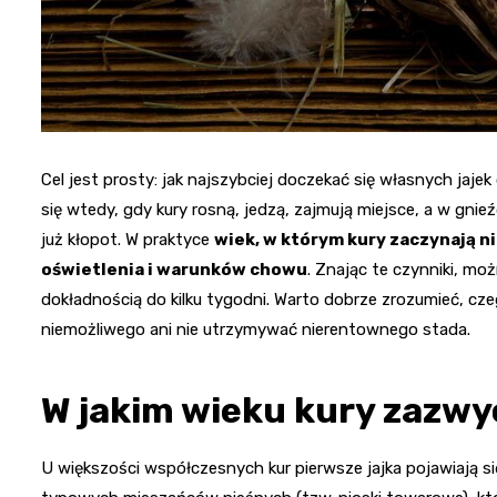
Cel jest prosty: jak najszybciej doczekać się własnych jaje
się wtedy, gdy kury rosną, jedzą, zajmują miejsce, a w gnieź
już kłopot. W praktyce
wiek, w którym kury zaczynają ni
oświetlenia i warunków chowu
. Znając te czynniki, mo
dokładnością do kilku tygodni. Warto dobrze zrozumieć, c
niemożliwego ani nie utrzymywać nierentownego stada.
W jakim wieku kury zazwyc
U większości współczesnych kur pierwsze jajka pojawiają s