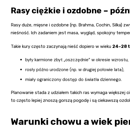
Rasy ciężkie i ozdobne – późn
Rasy duże, mięsne i ozdobne (np. Brahma, Cochin, Silka) z
nieśność. Ich zadaniem jest masa, wygląd, spokojny temper
Takie kury często zaczynają nieść dopiero w wieku
24–28 
były karmione zbyt „oszczędnie” w okresie wzrostu,
rosły późno urodzone (np. w drugiej połowie lata),
miały ograniczony dostęp do światła dziennego.
Planowanie stada z udziałem takich ras wymaga większej cierp
to często lepiej znoszą gorszą pogodę i są ciekawszą ozd
Warunki chowu a wiek pie