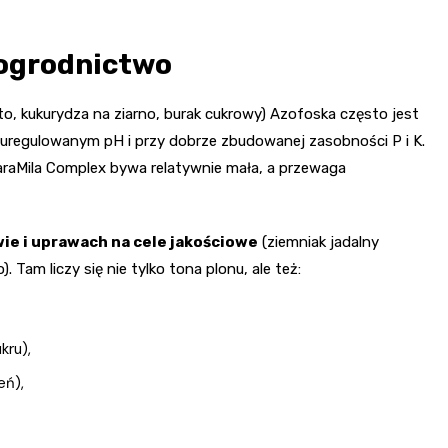
 ogrodnictwo
to, kukurydza na ziarno, burak cukrowy) Azofoska często jest
 uregulowanym pH i przy dobrze zbudowanej zasobności P i K.
araMila Complex bywa relatywnie mała, a przewaga
e i uprawach na cele jakościowe
(ziemniak jadalny
 Tam liczy się nie tylko tona plonu, ale też:
kru),
eń),