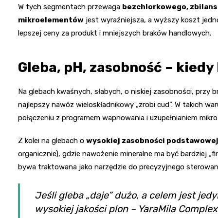
W tych segmentach przewaga
bezchlorkowego, zbilan
mikroelementów
jest wyraźniejsza, a wyższy koszt jed
lepszej ceny za produkt i mniejszych braków handlowych.
Gleba, pH, zasobność – kiedy
Na glebach kwaśnych, słabych, o niskiej zasobności, przy 
najlepszy nawóz wieloskładnikowy „zrobi cud”. W takich 
połączeniu z programem wapnowania i uzupełnianiem mikro
Z kolei na glebach o
wysokiej zasobności podstawowe
organicznie), gdzie nawożenie mineralne ma być bardziej „f
bywa traktowana jako narzędzie do precyzyjnego sterowania p
Jeśli gleba „daje” dużo, a celem jest je
wysokiej jakości plon – YaraMila Complex