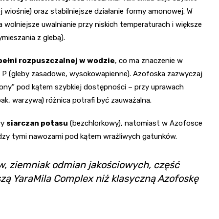
j wiośnie) oraz stabilniejsze działanie formy amonowej. W
a wolniejsze uwalnianie przy niskich temperaturach i większe
mieszania z glebą).
pełni rozpuszczalnej w wodzie
, co ma znaczenie w
nia P (gleby zasadowe, wysokowapienne). Azofoska zazwyczaj
czony” pod kątem szybkiej dostępności – przy uprawach
pak, warzywa) różnica potrafi być zauważalna.
ły
siarczan potasu
(bezchlorkowy), natomiast w Azofosce
iędzy tymi nawozami pod kątem wrażliwych gatunków.
w, ziemniak odmian jakościowych, część
zą YaraMila Complex niż klasyczną Azofoskę