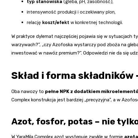
typ stanowiska
(gleba, pH, zasobność),
intensywność produkcji i oczekiwany plon,
relację
koszt/efekt
w konkretnej technologii.
W praktyce dylemat najczęściej pojawia się w sytuacjach typ
warzywach?”, „czy Azofoska wystarczy pod zboża na gleba
inwestować w nawóz premium?”. Odpowiedzi nie da się udzi
Skład i forma składników 
Oba nawozy to
pełne NPK z dodatkiem mikroelement
Complex konstrukcja jest bardziej „precyzyjna”, a w Azofosc
Azot, fosfor, potas – nie tylk
W YaraMila Complex azot występuje zwykle w formie
azota