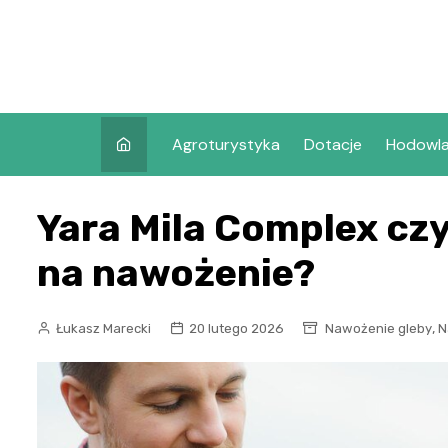
Skip
to
content
Agroturystyka
Dotacje
Hodowl
Yara Mila Complex cz
na nawożenie?
,
Łukasz Marecki
20 lutego 2026
Nawożenie gleby
N