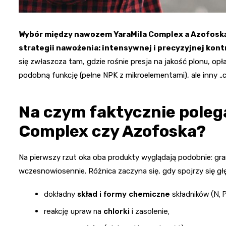
Wybór między nawozem YaraMila Complex a Azofoską to
strategii nawożenia: intensywnej i precyzyjnej kont
się zwłaszcza tam, gdzie rośnie presja na jakość plonu, op
podobną funkcję (pełne NPK z mikroelementami), ale inny „c
Na czym faktycznie poleg
Complex czy Azofoska?
Na pierwszy rzut oka oba produkty wyglądają podobnie: gr
wczesnowiosennie. Różnica zaczyna się, gdy spojrzy się głę
dokładny
skład i formy chemiczne
składników (N, P,
reakcję upraw na
chlorki
i zasolenie,