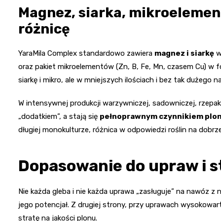
Magnez, siarka, mikroelement
różnicę
YaraMila Complex standardowo zawiera
magnez i siarkę
w
oraz pakiet mikroelementów (Zn, B, Fe, Mn, czasem Cu) w 
siarkę i mikro, ale w mniejszych ilościach i bez tak dużego n
W intensywnej produkcji warzywniczej, sadowniczej, rzepaku
„dodatkiem”, a stają się
pełnoprawnym czynnikiem plo
długiej monokulturze, różnica w odpowiedzi roślin na dobrz
Dopasowanie do upraw i 
Nie każda gleba i nie każda uprawa „zasługuje” na nawóz z n
jego potencjał. Z drugiej strony, przy uprawach wysokow
stratę na jakości plonu.