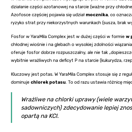
działanie części azotanowej na starcie (ważne przy chłodne
Azofosce częściej pojawia się udział
mocznika
, co oznacz
ryzyko strat przy niekorzystnych warunkach (susza, brak wy
Fosfor w YaraMila Complex jest w dużej części w formie
w 
chłodnej wiośnie i na glebach o wysokiej zdolności wiąza
oferuje fosfor dobrze rozpuszczalny, ale nie tak „dopiesz
wybitnie wrażliwych na deficyt P na starcie (kukurydza, rze
Kluczowy jest potas. W YaraMila Complex stosuje się z regu
dominuje
chlorek potasu
. To od razu ustawia różnicę m
Wrażliwe na chlorki uprawy (wiele warzy
sadowniczych) zdecydowanie lepiej znos
opartą na KCl.