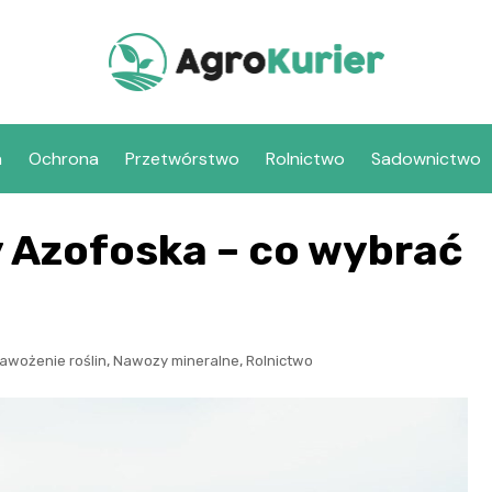
a
Ochrona
Przetwórstwo
Rolnictwo
Sadownictwo
y Azofoska – co wybrać
,
,
awożenie roślin
Nawozy mineralne
Rolnictwo