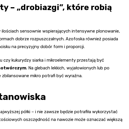
y – „drobiazgi”, które robią
 ilościach sensownie wspierających intensywne plonowanie,
formach dobrze rozpuszczalnych. Azofoska również posiada
acisku na precyzyjny dobór form i proporcji.
 czy kukurydzy siarka i mikroelementy przestają być
notwórczym
. Na glebach lekkich, wyjałowionych lub po
e zbilansowane mikro potrafi być wyraźna.
stanowiska
ajwyższej półki – i nie zawsze będzie potrafiła wykorzystać
artościowych oszczędność na nawozie może oznaczać większą