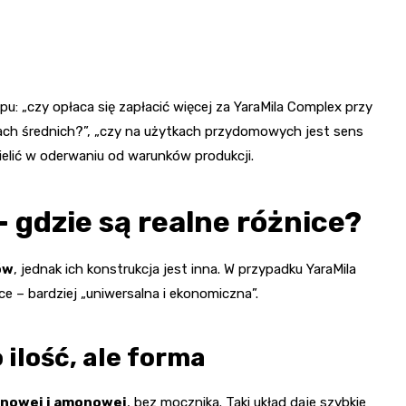
u: „czy opłaca się zapłacić więcej za YaraMila Complex przy
ch średnich?”, „czy na użytkach przydomowych jest sens
elić w oderwaniu od warunków produkcji.
– gdzie są realne różnice?
ów
, jednak ich konstrukcja jest inna. W przypadku YaraMila
e – bardziej „uniwersalna i ekonomiczna”.
o ilość, ale forma
nowej i amonowej
, bez mocznika. Taki układ daje szybkie