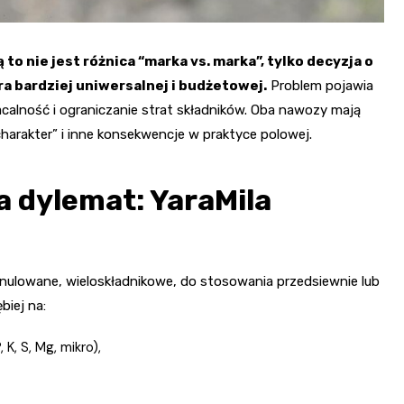
 nie jest różnica “marka vs. marka”, tylko decyzja o
ra bardziej uniwersalnej i budżetowej.
Problem pojawia
łacalność i ograniczanie strat składników. Oba nawozy mają
harakter” i inne konsekwencje w praktyce polowej.
a dylemat: YaraMila
anulowane, wieloskładnikowe, do stosowania przedsiewnie lub
biej na:
 K, S, Mg, mikro),