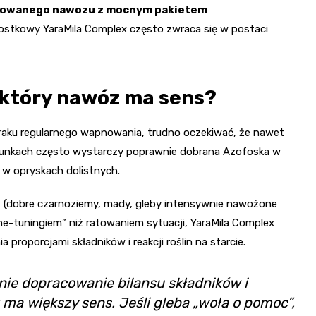
sowanego nawozu z mocnym pakietem
nostkowy YaraMila Complex często zwraca się w postaci
 który nawóz ma sens?
braku regularnego wapnowania, trudno oczekiwać, że nawet
warunkach często wystarczy poprawnie dobrana Azofoska w
 w opryskach dolistnych.
j
(dobre czarnoziemy, mady, gleby intensywnie nawożone
ine-tuningiem” niż ratowaniem sytuacji, YaraMila Complex
roporcjami składników i reakcji roślin na starcie.
dynie dopracowanie bilansu składników i
 ma większy sens. Jeśli gleba „woła o pomoc”,