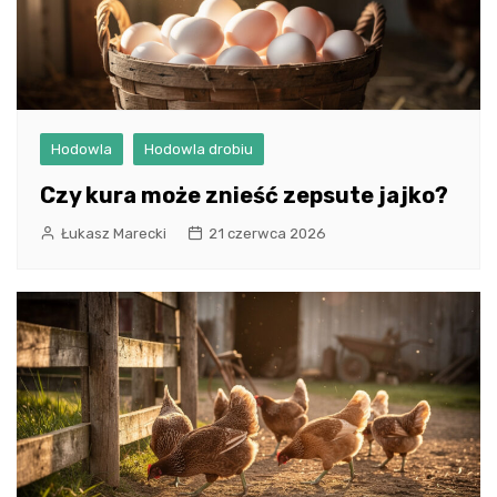
Hodowla
Hodowla drobiu
Czy kura może znieść zepsute jajko?
Łukasz Marecki
21 czerwca 2026