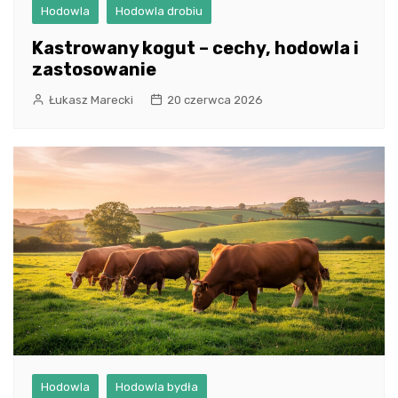
Hodowla
Hodowla drobiu
Kastrowany kogut – cechy, hodowla i
zastosowanie
Łukasz Marecki
20 czerwca 2026
Hodowla
Hodowla bydła