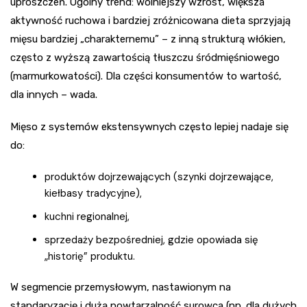
uproszczeń. Ogólny trend: wolniejszy wzrost, większa
aktywność ruchowa i bardziej zróżnicowana dieta sprzyjają
mięsu bardziej „charakternemu” – z inną strukturą włókien,
często z wyższą zawartością tłuszczu śródmięśniowego
(marmurkowatości). Dla części konsumentów to wartość,
dla innych – wada.
Mięso z systemów ekstensywnych często lepiej nadaje się
do:
produktów dojrzewających (szynki dojrzewające,
kiełbasy tradycyjne),
kuchni regionalnej,
sprzedaży bezpośredniej, gdzie opowiada się
„historię” produktu.
W segmencie przemysłowym, nastawionym na
standaryzację i dużą powtarzalność surowca (np. dla dużych