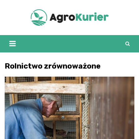
Skip
to
content
Rolnictwo zrównoważone