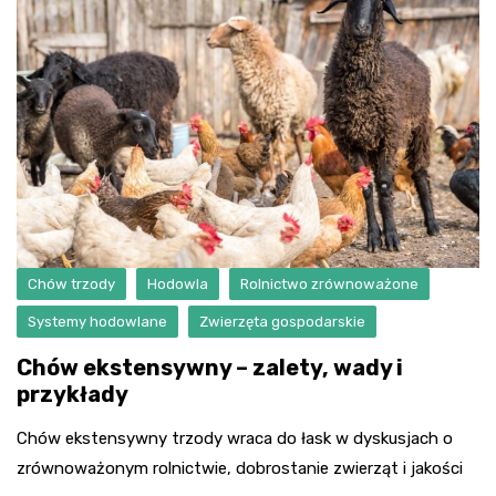
Chów trzody
Hodowla
Rolnictwo zrównoważone
Systemy hodowlane
Zwierzęta gospodarskie
Chów ekstensywny – zalety, wady i
przykłady
Chów ekstensywny trzody wraca do łask w dyskusjach o
zrównoważonym rolnictwie, dobrostanie zwierząt i jakości