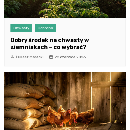
Chwasty
Ochrona
Dobry środek na chwasty w
ziemniakach – co wybrać?
Łukasz Marecki
22 czerwca 2026