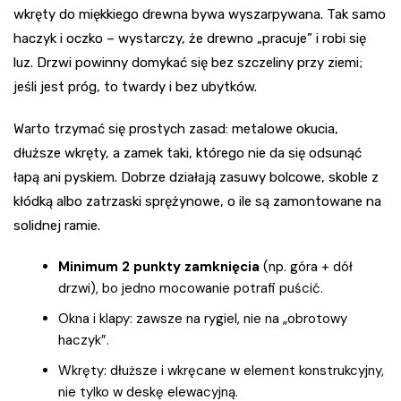
wkręty do miękkiego drewna bywa wyszarpywana. Tak samo
haczyk i oczko – wystarczy, że drewno „pracuje” i robi się
luz. Drzwi powinny domykać się bez szczeliny przy ziemi;
jeśli jest próg, to twardy i bez ubytków.
Warto trzymać się prostych zasad: metalowe okucia,
dłuższe wkręty, a zamek taki, którego nie da się odsunąć
łapą ani pyskiem. Dobrze działają zasuwy bolcowe, skoble z
kłódką albo zatrzaski sprężynowe, o ile są zamontowane na
solidnej ramie.
Minimum 2 punkty zamknięcia
(np. góra + dół
drzwi), bo jedno mocowanie potrafi puścić.
Okna i klapy: zawsze na rygiel, nie na „obrotowy
haczyk”.
Wkręty: dłuższe i wkręcane w element konstrukcyjny,
nie tylko w deskę elewacyjną.