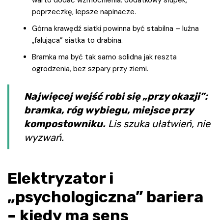
warto dodać wzmocnienia: dodatkowy słupek,
poprzeczkę, lepsze napinacze.
Górna krawędź siatki powinna być stabilna – luźna
„falująca” siatka to drabina.
Bramka ma być tak samo solidna jak reszta
ogrodzenia, bez szpary przy ziemi.
Najwięcej wejść robi się „przy okazji”:
bramka, róg wybiegu, miejsce przy
kompostowniku.
Lis szuka ułatwień, nie
wyzwań.
Elektryzator i
„psychologiczna” bariera
– kiedy ma sens