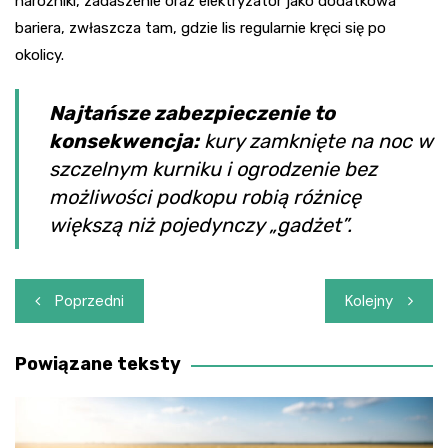
narożniki, zadaszenie oraz elektryzator jako dodatkowa
bariera, zwłaszcza tam, gdzie lis regularnie kręci się po
okolicy.
Najtańsze zabezpieczenie to
konsekwencja:
kury zamknięte na noc w
szczelnym kurniku i ogrodzenie bez
możliwości podkopu robią różnicę
większą niż pojedynczy „gadżet”.
Nawigacja
Poprzedni
Kolejny
wpisu
Powiązane teksty