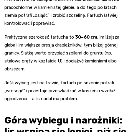
pracochłonne w kamienistej glebie, a do tego po latach
ziemia potrafi „osiąść” i zrobić szczelinę. Fartuch łatwiej
kontrolować i poprawiać.
Praktyczna szerokość fartucha to
30–60 cm
. Im lżejsza
gleba i im większa presja drapieżników, tym bliżej górnej
granicy. Siatkę warto przypiąć szpilami do gruntu (np.
stalowe pręty w kształcie U) i dociążyć kamieniami albo
obrzeżem.
Jeśli wybieg jest na trawie, fartuch po sezonie potrafi
„wrosnąć” i przestaje przeszkadzać w koszeniu wzdłuż
ogrodzenia – a lis nadal ma problem.
Góra wybiegu i narożniki:
lis wspina się lepiej, niż się