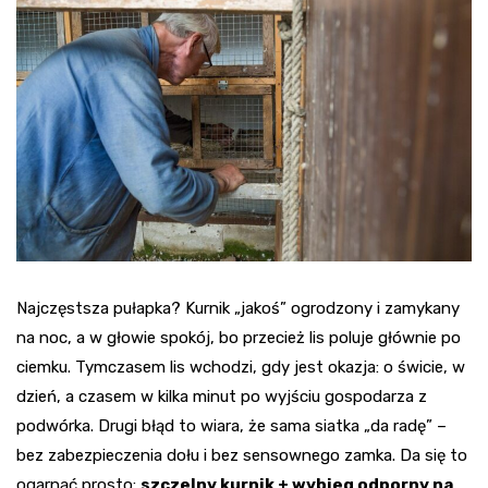
Najczęstsza pułapka? Kurnik „jakoś” ogrodzony i zamykany
na noc, a w głowie spokój, bo przecież lis poluje głównie po
ciemku. Tymczasem lis wchodzi, gdy jest okazja: o świcie, w
dzień, a czasem w kilka minut po wyjściu gospodarza z
podwórka. Drugi błąd to wiara, że sama siatka „da radę” –
bez zabezpieczenia dołu i bez sensownego zamka. Da się to
ogarnąć prosto:
szczelny kurnik + wybieg odporny na