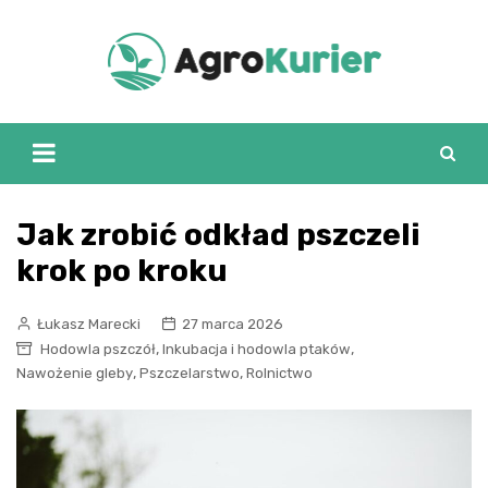
Skip
to
content
Jak zrobić odkład pszczeli
krok po kroku
Łukasz Marecki
27 marca 2026
,
,
Hodowla pszczół
Inkubacja i hodowla ptaków
,
,
Nawożenie gleby
Pszczelarstwo
Rolnictwo