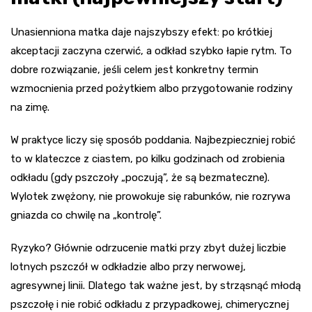
Unasienniona matka daje najszybszy efekt: po krótkiej
akceptacji zaczyna czerwić, a odkład szybko łapie rytm. To
dobre rozwiązanie, jeśli celem jest konkretny termin
wzmocnienia przed pożytkiem albo przygotowanie rodziny
na zimę.
W praktyce liczy się sposób poddania. Najbezpieczniej robić
to w klateczce z ciastem, po kilku godzinach od zrobienia
odkładu (gdy pszczoły „poczują”, że są bezmateczne).
Wylotek zwężony, nie prowokuje się rabunków, nie rozrywa
gniazda co chwilę na „kontrolę”.
Ryzyko? Głównie odrzucenie matki przy zbyt dużej liczbie
lotnych pszczół w odkładzie albo przy nerwowej,
agresywnej linii. Dlatego tak ważne jest, by strząsnąć młodą
pszczołę i nie robić odkładu z przypadkowej, chimerycznej