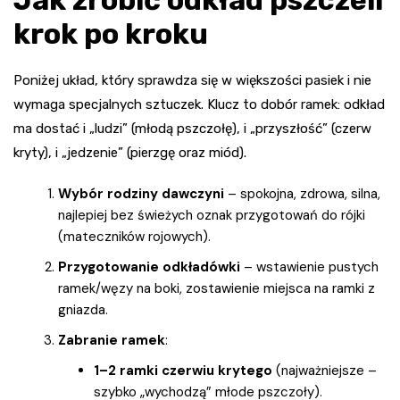
Jak zrobić odkład pszczeli
krok po kroku
Poniżej układ, który sprawdza się w większości pasiek i nie
wymaga specjalnych sztuczek. Klucz to dobór ramek: odkład
ma dostać i „ludzi” (młodą pszczołę), i „przyszłość” (czerw
kryty), i „jedzenie” (pierzgę oraz miód).
Wybór rodziny dawczyni
– spokojna, zdrowa, silna,
najlepiej bez świeżych oznak przygotowań do rójki
(mateczników rojowych).
Przygotowanie odkładówki
– wstawienie pustych
ramek/węzy na boki, zostawienie miejsca na ramki z
gniazda.
Zabranie ramek
:
1–2 ramki czerwiu krytego
(najważniejsze –
szybko „wychodzą” młode pszczoły).