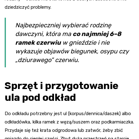
dziedziczyć problemy.
Najbezpieczniej wybierać rodzinę
dawczyni, która ma
co najmniej 6–8
ramek czerwiu
w gnieździe i nie
wykazuje objawów biegunek, osypu czy
„dziurawego” czerwiu.
Sprzęt i przygotowanie
ula pod odkład
Do odkładu potrzebny jest ul (korpus/dennica/daszek) albo
odkładówka, kilka ramek z węzą/suszem oraz podkarmiaczka.
Przydaje się też krata odgrodowa lub zatwór, żeby zbić
gniazdo do ciepłej części. Zbyt duża przestrzeń na starcie