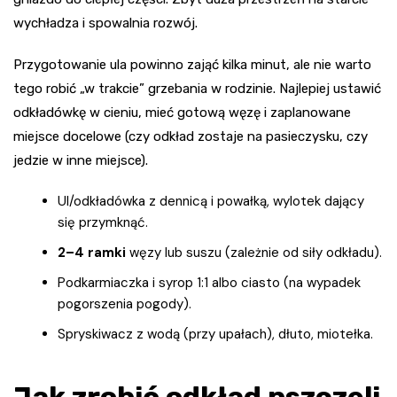
wychładza i spowalnia rozwój.
Przygotowanie ula powinno zająć kilka minut, ale nie warto
tego robić „w trakcie” grzebania w rodzinie. Najlepiej ustawić
odkładówkę w cieniu, mieć gotową węzę i zaplanowane
miejsce docelowe (czy odkład zostaje na pasieczysku, czy
jedzie w inne miejsce).
Ul/odkładówka z dennicą i powałką, wylotek dający
się przymknąć.
2–4 ramki
węzy lub suszu (zależnie od siły odkładu).
Podkarmiaczka i syrop 1:1 albo ciasto (na wypadek
pogorszenia pogody).
Spryskiwacz z wodą (przy upałach), dłuto, miotełka.