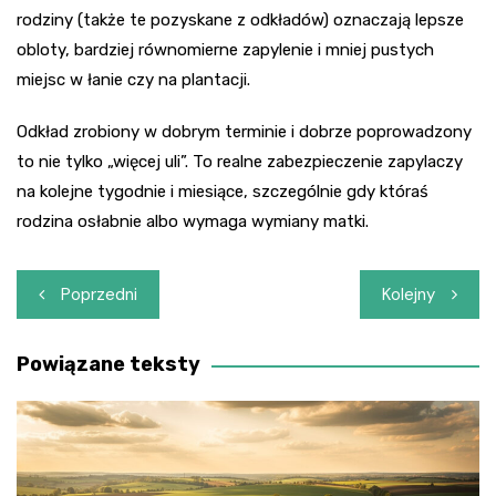
rodziny (także te pozyskane z odkładów) oznaczają lepsze
obloty, bardziej równomierne zapylenie i mniej pustych
miejsc w łanie czy na plantacji.
Odkład zrobiony w dobrym terminie i dobrze poprowadzony
to nie tylko „więcej uli”. To realne zabezpieczenie zapylaczy
na kolejne tygodnie i miesiące, szczególnie gdy któraś
rodzina osłabnie albo wymaga wymiany matki.
Nawigacja
Poprzedni
Kolejny
wpisu
Powiązane teksty