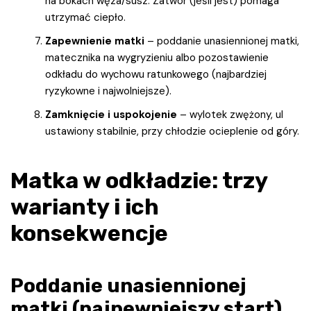
na bokach węza/susz. Zatwór (jeśli jest) pomaga
utrzymać ciepło.
Zapewnienie matki
– poddanie unasiennionej matki,
matecznika na wygryzieniu albo pozostawienie
odkładu do wychowu ratunkowego (najbardziej
ryzykowne i najwolniejsze).
Zamknięcie i uspokojenie
– wylotek zwężony, ul
ustawiony stabilnie, przy chłodzie ocieplenie od góry.
Matka w odkładzie: trzy
warianty i ich
konsekwencje
Poddanie unasiennionej
matki (najpewniejszy start)