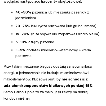
wyglądać następująco (procenty objętościowe):
40–50%
pszenica lub mieszanka pszenicy z
jęczmieniem
20–25%
kukurydza śrutowana (lub grubo łamana)
15–20%
śruta sojowa lub rzepakowa (źródło białka)
5–10%
otręby pszenne
3–5%
dodatek mineralno-witaminowy + kreda
pastewna
Przy takiej mieszance biegusy dostają sensowną ilość
energii, a jednocześnie nie brakuje im aminokwasów i
mikroelementów. Kluczowe jest, by
nie schodzić z
udziałem komponentów białkowych poniżej 15%
.
Samo ziarno z pola to za mało, jeśli zależy na dobrej
kondycji nieśnej.