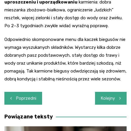
uproszczeniu i uporządkowaniu
karmienia: dobra
mieszanka zbożowo-białkowa, ograniczenie „ludzkich”
resztek, więcej zielonki i stały dostęp do wody oraz żwirku.
Po 2–3 tygodniach zwykle widać wyraźną poprawę.
Odpowiednio skomponowane menu dla kaczek biegusów nie
wymaga wyszukanych składników. Wystarczy kilka dobrze
dobranych pasz podstawowych, stały dostęp do trawy i
wody oraz unikanie produktów, które bardziej szkodzą, niż
pomagają. Tak karmione biegusy odwdzięczają się zdrowiem,
dobrą kondycją i stabilną nieśnością przez wiele sezonów.
Nawigacja
Poprzedni
Kolejny
wpisu
Powiązane teksty