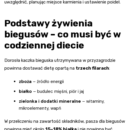
uwzględnić, planując miejsce karmienia i ustawienie poideł.
Podstawy żywienia
biegusów – co musi być w
codziennej diecie
Dorosła kaczka bieguska utrzymywana w przyzagrodzie
powinna dostawać dietę opartą na
trzech filarach
:
zboża
– źródło energii
białko
– budulec mięśni, piór i jaj
zielonka i dodatki mineralne
– witaminy,
mikroelementy, wapń
W przeliczeniu na zawartość składników, pasza dla biegusów
powinna mieć około
15–18% białka
i nie powinna być