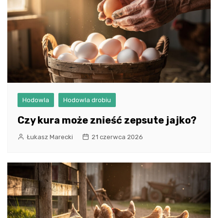
Hodowla
Hodowla drobiu
Czy kura może znieść zepsute jajko?
Łukasz Marecki
21 czerwca 2026