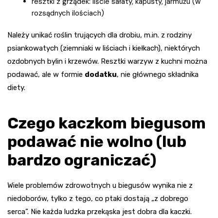
resztki z grządek: liście sałaty, kapusty, jarmużu (w
rozsądnych ilościach)
Należy unikać roślin trujących dla drobiu, m.in. z rodziny
psiankowatych (ziemniaki w liściach i kiełkach), niektórych
ozdobnych bylin i krzewów. Resztki warzyw z kuchni można
podawać, ale w formie
dodatku
, nie głównego składnika
diety.
Czego kaczkom biegusom
podawać nie wolno (lub
bardzo ograniczać)
Wiele problemów zdrowotnych u biegusów wynika nie z
niedoborów, tylko z tego, co ptaki dostają „z dobrego
serca”. Nie każda ludzka przekąska jest dobra dla kaczki.