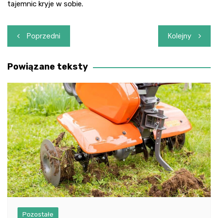
tajemnic kryje w sobie.
Nawigacja
Poprzedni
Kolejny
wpisu
Powiązane teksty
Pozostałe