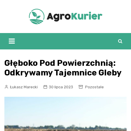
Skip
to
content
Głęboko Pod Powierzchnią:
Odkrywamy Tajemnice Gleby
Łukasz Marecki
30 lipca 2023
Pozostałe