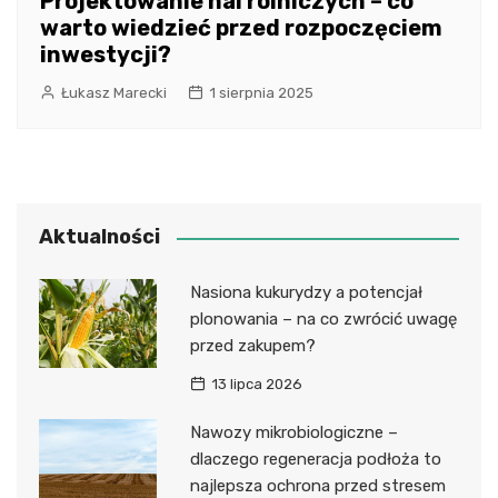
Projektowanie hal rolniczych – co
warto wiedzieć przed rozpoczęciem
inwestycji?
Łukasz Marecki
1 sierpnia 2025
Aktualności
Nasiona kukurydzy a potencjał
plonowania – na co zwrócić uwagę
przed zakupem?
13 lipca 2026
Nawozy mikrobiologiczne –
dlaczego regeneracja podłoża to
najlepsza ochrona przed stresem