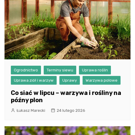
Ogrodnictwo
Terminy siewu
Uprawa roślin
Uprawa ziół i warzyw
Uprawy
Warzywa polowe
Co siać w lipcu – warzywa i rośliny na
późny plon
Łukasz Marecki
24 lutego 2026