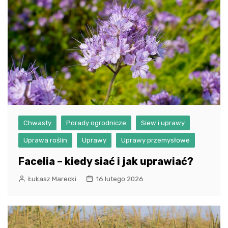
Chwasty
Porady ogrodnicze
Siew i uprawy
Uprawa roślin
Uprawy
Uprawy przemysłowe
Facelia – kiedy siać i jak uprawiać?
Łukasz Marecki
16 lutego 2026