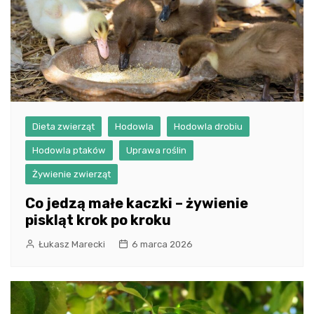
Dieta zwierząt
Hodowla
Hodowla drobiu
Hodowla ptaków
Uprawa roślin
Żywienie zwierząt
Co jedzą małe kaczki – żywienie
piskląt krok po kroku
Łukasz Marecki
6 marca 2026