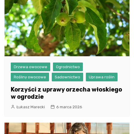
Drzewa owocowe
Ogrodnictwo
Rośliny owocowe
Sadownictwo
Uprawa roślin
Korzyści z uprawy orzecha włoskiego
w ogrodzie
Łukasz Marecki
6 marca 2026