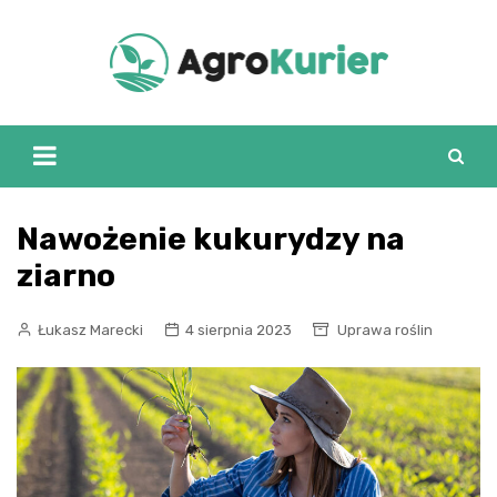
Skip
to
content
Nawożenie kukurydzy na
ziarno
Łukasz Marecki
4 sierpnia 2023
Uprawa roślin