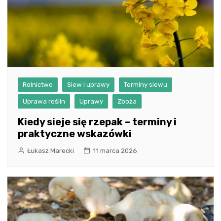
Rolnictwo
Siew i uprawy
Terminy siewu
Uprawa roślin
Uprawy
Zboża
Kiedy sieje się rzepak – terminy i
praktyczne wskazówki
Łukasz Marecki
11 marca 2026