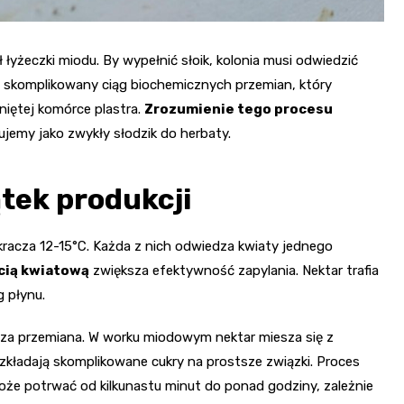
łyżeczki miodu. By wypełnić słoik, kolonia musi odwiedzić
 skomplikowany ciąg biochemicznych przemian, który
niętej komórce plastra.
Zrozumienie tego procesu
tujemy jako zwykły słodzik do herbaty.
tek produkcji
kracza 12-15°C. Każda z nich odwiedza kwiaty jednego
cią kwiatową
zwiększa efektywność zapylania. Nektar trafia
 płynu.
sza przemiana. W worku miodowym nektar miesza się z
ozkładają skomplikowane cukry na prostsze związki. Proces
może potrwać od kilkunastu minut do ponad godziny, zależnie