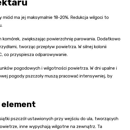
ektaru
y miód ma jej maksymalnie 18-20%. Redukcja wilgoci to
u.
ch komórek, zwiększając powierzchnię parowania. Dodatkowo
zydłami, tworząc przepływ powietrza. W silnej kolonii
C, co przyspiesza odparowywanie.
arunków pogodowych i wilgotności powietrza. W dni upalne i
owej pogody pszczoły muszą pracować intensywniej, by
y element
tki pszczół ustawionych przy wejściu do ula, tworzących
wietrze, inne wypychają wilgotne na zewnątrz. Ta