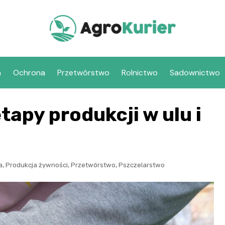
a
Ochrona
Przetwórstwo
Rolnictwo
Sadownictwo
tapy produkcji w ulu i
,
,
,
a
Produkcja żywności
Przetwórstwo
Pszczelarstwo