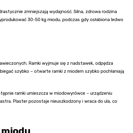
rastycznie zmniejszają wydajność. Silna, zdrowa rodzina
wyprodukować 30-50 kg miodu, podczas gdy osłabiona ledwo
 zawieczonych. Ramki wyjmuje się z nadstawek, odpędza
ebiegać szybko – otwarte ramki z miodem szybko pochłaniają
astępnie ramki umieszcza w miodowyrówce – urządzeniu
tra. Plaster pozostaje nieuszkodzony i wraca do ula, co
e miodu