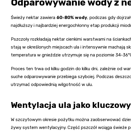
Odparowywanie wody z n
Świeży nektar zawiera
60-80% wody
, podczas gdy dojrzał
najdłuższy i najbardziej energochłonny etap produkcji miod
Pszczoły rozkładają nektar cienkimi warstwami na ścianka
stają w określonych miejscach ula i intensywnie machają skr
temperatura w gnieździe utrzymuje się na poziomie 34-36°
Proces ten trwa od kilku godzin do kilku dni, zależnie od w
suche odparowywanie przebiega szybciej. Podczas deszcz
utrzymać odpowiednią wilgotność w ulu.
Wentylacja ula jako kluczow
W szczytowym okresie pożytku można zaobserwować dziesią
żywy system wentylacyjny. Część pszczół wciąga świeże po