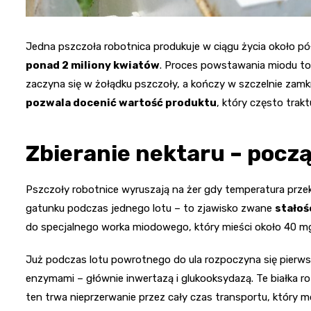
Jedna pszczoła robotnica produkuje w ciągu życia około pół 
ponad 2 miliony kwiatów
. Proces powstawania miodu to
zaczyna się w żołądku pszczoły, a kończy w szczelnie zamk
pozwala docenić wartość produktu
, który często trak
Zbieranie nektaru – począ
Pszczoły robotnice wyruszają na żer gdy temperatura prze
gatunku podczas jednego lotu – to zjawisko zwane
stałoś
do specjalnego worka miodowego, który mieści około 40 mg
Już podczas lotu powrotnego do ula rozpoczyna się pierw
enzymami – głównie inwertazą i glukooksydazą. Te białka r
ten trwa nieprzerwanie przez cały czas transportu, który 