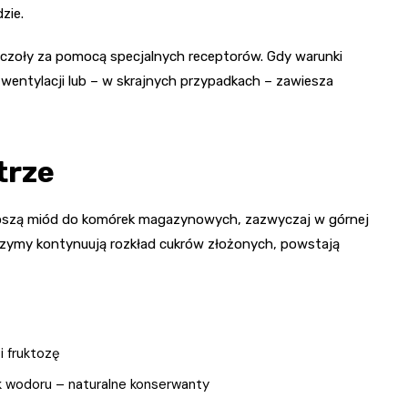
zie.
zczoły za pomocą specjalnych receptorów. Gdy warunki
wentylacji lub – w skrajnych przypadkach – zawiesza
trze
noszą miód do komórek magazynowych, zazwyczaj w górnej
nzymy kontynuują rozkład cukrów złożonych, powstają
i fruktozę
k wodoru – naturalne konserwanty