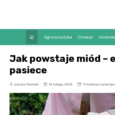
Skip
to
content
Agroturystyka
Dotacje
Hodowl
Jak powstaje miód – e
pasiece
Łukasz Marecki
16 lutego 2026
Produkcja zwierzęc