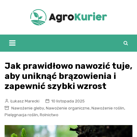
Skip
to
content
Jak prawidłowo nawozić tuje,
aby uniknąć brązowienia i
zapewnić szybki wzrost
Łukasz Marecki
10 listopada 2025
,
,
,
Nawożenie gleby
Nawożenie organiczne
Nawożenie roślin
,
Pielęgnacja roślin
Rolnictwo