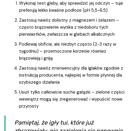
Wykonaj test gleby, aby sprawdzić jej odczyn – tuje
preferują lekko kwaśne podłoże (pH 5,5-6,5)
Zastosuj nawóz dolistny z magnezem i żelazem –
często brązowienie wynika z niedoboru tych
pierwiastków, zwłaszcza w glebach alkalicznych
Podlewaj obficie, ale niezbyt często (2-3 razy w
tygodniu) – przemoczone korzenie również
brązowieją i gniją
Zastosuj nawóz interwencyjny dla iglaków zgodnie z
instrukcją producenta, najlepiej w formie płynnej dla
szybszego działania
Usuń tylko całkowicie suche gałązki – zielone części
wewnątrz mogą się zregenerować i wypuścić nowe
przyrosty
Pamiętaj, że igły tui, które już
zbrązowiały, nie zazielenią się ponownie.