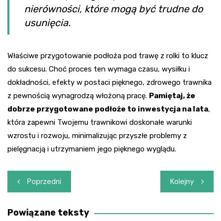
nierówności, które mogą być trudne do
usunięcia.
Właściwe przygotowanie podłoża pod trawę z rolki to klucz
do sukcesu. Choć proces ten wymaga czasu, wysiłku i
dokładności, efekty w postaci pięknego, zdrowego trawnika
z pewnością wynagrodzą włożoną pracę.
Pamiętaj, że
dobrze przygotowane podłoże to inwestycja na lata
,
która zapewni Twojemu trawnikowi doskonałe warunki
wzrostu i rozwoju, minimalizując przyszłe problemy z
pielęgnacją i utrzymaniem jego pięknego wyglądu.
Nawigacja
Poprzedni
Kolejny
wpisu
Powiązane teksty