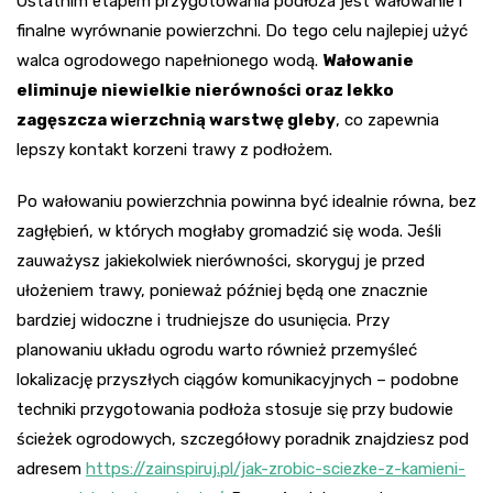
Ostatnim etapem przygotowania podłoża jest wałowanie i
finalne wyrównanie powierzchni. Do tego celu najlepiej użyć
walca ogrodowego napełnionego wodą.
Wałowanie
eliminuje niewielkie nierówności oraz lekko
zagęszcza wierzchnią warstwę gleby
, co zapewnia
lepszy kontakt korzeni trawy z podłożem.
Po wałowaniu powierzchnia powinna być idealnie równa, bez
zagłębień, w których mogłaby gromadzić się woda. Jeśli
zauważysz jakiekolwiek nierówności, skoryguj je przed
ułożeniem trawy, ponieważ później będą one znacznie
bardziej widoczne i trudniejsze do usunięcia. Przy
planowaniu układu ogrodu warto również przemyśleć
lokalizację przyszłych ciągów komunikacyjnych – podobne
techniki przygotowania podłoża stosuje się przy budowie
ścieżek ogrodowych, szczegółowy poradnik znajdziesz pod
adresem
https://zainspiruj.pl/jak-zrobic-sciezke-z-kamieni-