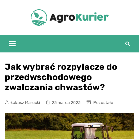
Skip
to
content
Jak wybrać rozpylacze do
przedwschodowego
zwalczania chwastów?
Łukasz Marecki
23 marca 2023
Pozostałe