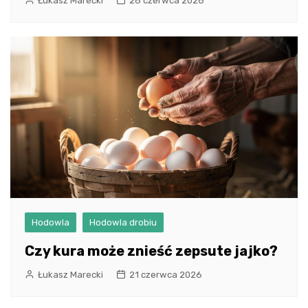
Łukasz Marecki
26 czerwca 2026
Hodowla
Hodowla drobiu
Czy kura może znieść zepsute jajko?
Łukasz Marecki
21 czerwca 2026