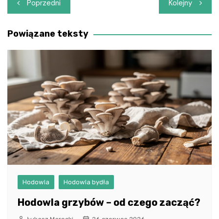
Nawigacja
Poprzedni
Kolejny
wpisu
Powiązane teksty
Hodowla
Hodowla bydła
Hodowla grzybów – od czego zacząć?