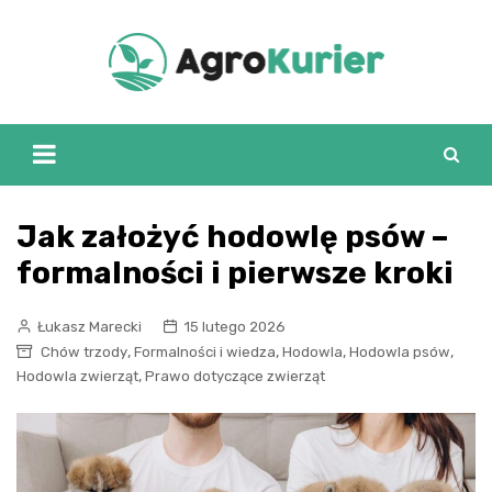
Skip
to
content
Jak założyć hodowlę psów –
formalności i pierwsze kroki
Łukasz Marecki
15 lutego 2026
,
,
,
,
Chów trzody
Formalności i wiedza
Hodowla
Hodowla psów
,
Hodowla zwierząt
Prawo dotyczące zwierząt