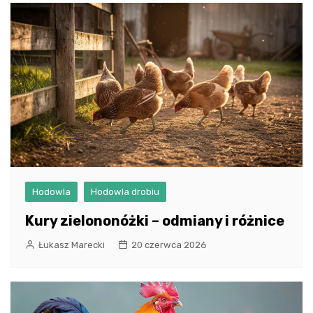
Hodowla
Hodowla drobiu
Kury zielononóżki – odmiany i różnice
Łukasz Marecki
20 czerwca 2026