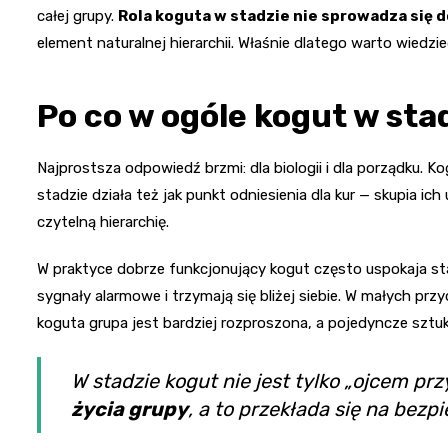
całej grupy.
Rola koguta w stadzie nie sprowadza się do
element naturalnej hierarchii. Właśnie dlatego warto wiedzie
Po co w ogóle kogut w sta
Najprostsza odpowiedź brzmi: dla biologii i dla porządku. 
stadzie działa też jak punkt odniesienia dla kur — skupia ic
czytelną hierarchię.
W praktyce dobrze funkcjonujący kogut często uspokaja stad
sygnały alarmowe i trzymają się bliżej siebie. W małych 
koguta grupa jest bardziej rozproszona, a pojedyncze sztuki 
W stadzie kogut nie jest tylko „ojcem prz
życia grupy
, a to przekłada się na bezp