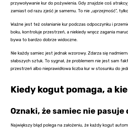
przywoływanie kur do pożywienia. Gdy znajdzie coś atrakc
zamiast od razu zjeść je samemu. To nie „uprzejmość”, ty
Ważne jest też osłanianie kur podczas odpoczynku i przemi
boku, kontroluje przestrzeń, a niekiedy wręcz zagania ma
bywa to bardzo dobrze widoczne.
Nie każdy samiec jest jednak wzorowy. Zdarza się nadmierna 
słabszych sztuk. To sygnał, że problemem nie jest sam fak
przestrzeń albo nieprawidłowa liczba kur w stosunku do je
Kiedy kogut pomaga, a kie
Oznaki, że samiec nie pasuje
Największy błąd polega na założeniu, że każdy kogut auto