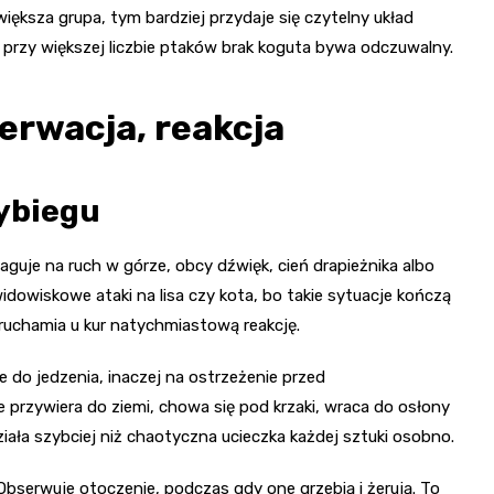
większa grupa, tym bardziej przydaje się czytelny układ
 przy większej liczbie ptaków brak koguta bywa odczuwalny.
erwacja, reakcja
wybiegu
guje na ruch w górze, obcy dźwięk, cień drapieżnika albo
idowiskowe ataki na lisa czy kota, bo takie sytuacje kończą
uruchamia u kur natychmiastową reakcję.
e do jedzenia, inaczej na ostrzeżenie przed
przywiera do ziemi, chowa się pod krzaki, wraca do osłony
iała szybciej niż chaotyczna ucieczka każdej sztuki osobno.
 Obserwuje otoczenie, podczas gdy one grzebią i żerują. To