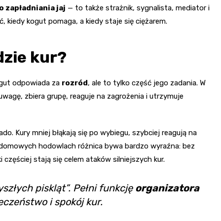
 zapładniania jaj
— to także strażnik, sygnalista, mediator i
ć, kiedy kogut pomaga, a kiedy staje się ciężarem.
dzie kur?
Kogut odpowiada za
rozród
, ale to tylko część jego zadania. W
h uwagę, zbiera grupę, reaguje na zagrożenia i utrzymuje
o. Kury mniej błąkają się po wybiegu, szybciej reagują na
przydomowych hodowlach różnica bywa bardzo wyraźna: bez
częściej stają się celem ataków silniejszych kur.
yszłych piskląt”. Pełni funkcję
organizatora
ieczeństwo i spokój kur.