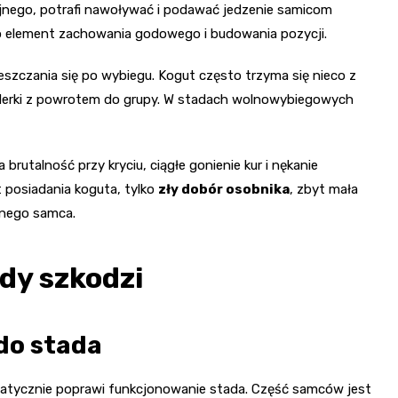
yjnego, potrafi nawoływać i podawać jedzenie samicom
lko element zachowania godowego i budowania pozycji.
eszczania się po wybiegu. Kogut często trzyma się nieco z
ruderki z powrotem do grupy. W stadach wolnowybiegowych
brutalność przy kryciu, ciągłe gonienie kur i nękanie
t posiadania koguta, tylko
zły dobór osobnika
, zbyt mała
dnego samca.
dy szkodzi
 do stada
matycznie poprawi funkcjonowanie stada. Część samców jest