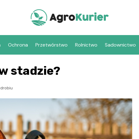
a
Ochrona
Przetwórstwo
Rolnictwo
Sadownictwo
 w stadzie?
drobiu