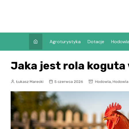
Skip
to
content
Agroturystyka
Dotacje
Hodowl
Jaka jest rola koguta
,
Łukasz Marecki
5 czerwca 2026
Hodowla
Hodowla 