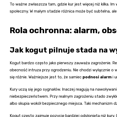
To ważne zwłaszcza tam, gdzie kur jest więcej niż kilka. Im 
społeczny. W małym stadzie różnica może być subtelna, ale
Rola ochronna: alarm, obs
Jak kogut pilnuje stada na 
Kogut bardzo często jako pierwszy zauważa zagrożenie. Rea
obecność intruza przy ogrodzeniu. Nie chodzi wyłącznie o w
się różnie. Ważniejsze jest to, że samiec
podnosi alarm
i 
Kury uczą się jego sygnałów. Inaczej reagują na nawoływani
niebezpieczeństwem. Przy realnym zagrożeniu stado zwykle 
albo skupia wokół bezpiecznego miejsca. Taki mechanizm dz
Kogut często zajmuje pozycję bardziej odsłoniętą niż kury.