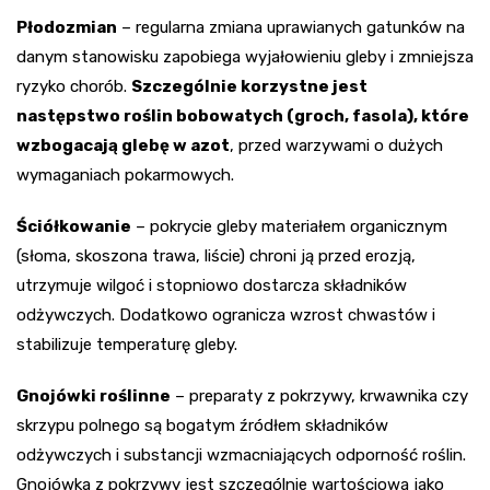
Płodozmian
– regularna zmiana uprawianych gatunków na
danym stanowisku zapobiega wyjałowieniu gleby i zmniejsza
ryzyko chorób.
Szczególnie korzystne jest
następstwo roślin bobowatych (groch, fasola), które
wzbogacają glebę w azot
, przed warzywami o dużych
wymaganiach pokarmowych.
Ściółkowanie
– pokrycie gleby materiałem organicznym
(słoma, skoszona trawa, liście) chroni ją przed erozją,
utrzymuje wilgoć i stopniowo dostarcza składników
odżywczych. Dodatkowo ogranicza wzrost chwastów i
stabilizuje temperaturę gleby.
Gnojówki roślinne
– preparaty z pokrzywy, krwawnika czy
skrzypu polnego są bogatym źródłem składników
odżywczych i substancji wzmacniających odporność roślin.
Gnojówka z pokrzywy jest szczególnie wartościowa jako