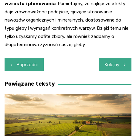
wzrostu i plonowania
. Pamiętajmy, że najlepsze efekty
daje zrównoważone podejście, łączące stosowanie
nawozów organicznych i mineralnych, dostosowane do
typu gleby i wymagań konkretnych warzyw. Dzięki temu nie
tylko uzyskamy obfite zbiory, ale również zadbamy o
długoterminową żyzność naszej gleby.
Nawigacja
Poprzedni
Kolejny
wpisu
Powiązane teksty