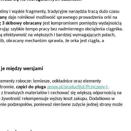
liny i wąskie fragmenty, tradycyjne narzędzia tracą dużo czasu 
cany
 daje rolnikowi możliwość sprawnego prowadzenia orki na 
g 3 skibowy obracany
 jest kompromisem pomiędzy wydajnością 
rując szybkie tempo pracy bez nadmiernego obciążenia ciągnika. 
ą efektywność na większych i bardziej wymagających polach, 
ib, obracany mechanizm sprawia, że orka jest ciągła, a 
ni je między wersjami
ementy robocze: lemiesze, odkładnice oraz elementy 
tronnie, 
części do
pługa
zenox.pl/productlist/Przyczepy-i-
z trwalszych materiałów i cechować się większą odpornością na 
ch żywotność rekompensuje wyższy koszt zakupu. Dodatkowo w 
nie podzespołów, ponieważ nierówne zużycie jednej strony może 