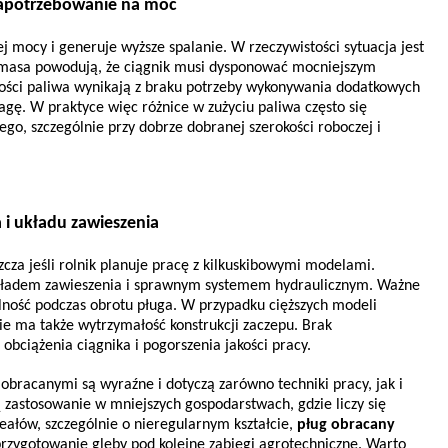
 zapotrzebowanie na moc
 mocy i generuje wyższe spalanie. W rzeczywistości sytuacja jest 
o masa powodują, że ciągnik musi dysponować mocniejszym 
ności paliwa wynikają z braku potrzeby wykonywania dodatkowych 
ę. W praktyce więc różnice w zużyciu paliwa często się 
o, szczególnie przy dobrze dobranej szerokości roboczej i 
 i układu zawieszenia
a jeśli rolnik planuje pracę z kilkuskibowymi modelami. 
kładem zawieszenia i sprawnym systemem hydraulicznym. Ważne 
ilność podczas obrotu pługa. W przypadku cięższych modeli 
ie ma także wytrzymałość konstrukcji zaczepu. Brak 
ciążenia ciągnika i pogorszenia jakości pracy.
bracanymi są wyraźne i dotyczą zarówno techniki pracy, jak i 
ą zastosowanie w mniejszych gospodarstwach, gdzie liczy się 
eałów, szczególnie o nieregularnym kształcie, 
pług obracany
rzygotowanie gleby pod kolejne zabiegi agrotechniczne. Warto 