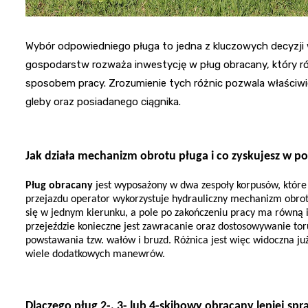
Wybór odpowiedniego pługa to jedna z kluczowych decyzji
gospodarstw rozważa inwestycję w pług obracany, który róż
sposobem pracy. Zrozumienie tych różnic pozwala właści
gleby oraz posiadanego ciągnika.
Jak działa mechanizm obrotu pługa i co zyskujesz w 
Pług obracany
 jest wyposażony w dwa zespoły korpusów, które
przejazdu operator wykorzystuje hydrauliczny mechanizm obrot
się w jednym kierunku, a pole po zakończeniu pracy ma równą 
przejeździe konieczne jest zawracanie oraz dostosowywanie toru 
powstawania tzw. wałów i bruzd. Różnica jest więc widoczna już
wiele dodatkowych manewrów.
Dlaczego pług 2-, 3- lub 4-skibowy obracany lepiej spr