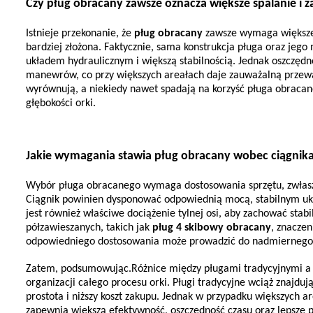
Czy pług obracany zawsze oznacza większe spalanie i
Istnieje przekonanie, że 
pług obracany
 zawsze wymaga większej
bardziej złożona. Faktycznie, sama konstrukcja pługa oraz jeg
układem hydraulicznym i większą stabilnością. Jednak oszczęd
manewrów, co przy większych areałach daje zauważalną przewag
wyrównują, a niekiedy nawet spadają na korzyść pługa obracaneg
głębokości orki.
Jakie wymagania stawia pług obracany wobec ciągnika
Wybór pługa obracanego wymaga dostosowania sprzętu, zwłaszcz
Ciągnik powinien dysponować odpowiednią mocą, stabilnym u
jest również właściwe dociążenie tylnej osi, aby zachować stab
półzawieszanych, takich jak 
pług 4 skibowy obracany
, znaczen
odpowiedniego dostosowania może prowadzić do nadmiernego ob
Zatem, podsumowując.
Różnice między pługami tradycyjnymi a o
organizacji całego procesu orki. Pługi tradycyjne wciąż znajduj
prostota i niższy koszt zakupu. Jednak w przypadku większych ar
zapewnia większą efektywność, oszczędność czasu oraz lepsze p