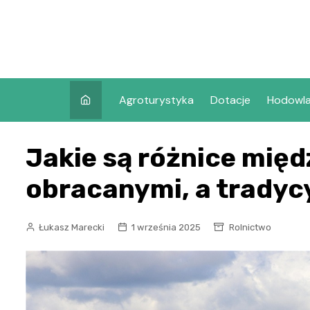
Skip
to
content
Agroturystyka
Dotacje
Hodowl
Jakie są różnice mię
obracanymi, a tradyc
Łukasz Marecki
1 września 2025
Rolnictwo