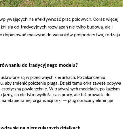
 wpływających na efektywność prac polowych. Coraz więcej
ni się od tradycyjnych rozwiązań nie tylko budową, ale i
wie dopasować maszynę do warunków gospodarstwa, rodzaju
porównaniu do tradycyjnego modelu?
 ustawione są w przeciwnych kierunkach. Po zakończeniu 
u, aby zmienić położenie pługa. Dzięki temu orka zawsze odbywa 
i estetyczną powierzchnię. W tradycyjnych modelach, po każdym 
jazdy, co nie tylko wydłuża czas pracy, ale też prowadzi do 
 na etapie samej organizacji orki — pług obracany eliminuje 
awdza się na nieregularnych działkach