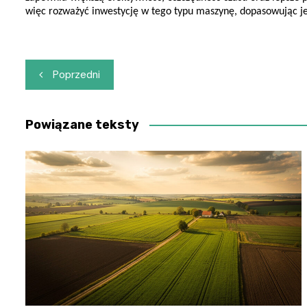
więc rozważyć inwestycję w tego typu maszynę, dopasowując je
Nawigacja
Poprzedni
wpisu
Powiązane teksty