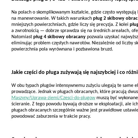
Na polach o skomplikowanym kształcie, gdzie często występują k
na manewrowanie. W takich warunkach 
pług 2 skibowy obra
mniejszych powierzchniach, gdzie liczy się precyzja. Z kolei 
płu
a zwrotnością — dobrze sprawdza się na średnich areałach, ofe
Natomiast 
pług 4 skibowy obracany
 pozwala uzyskać najwyższ
eliminując problem częstych nawrotów. Niezależnie od liczby sk
powierzchnia pola wyrównana i pozbawiona bruzd.
Jakie części do pługa zużywają się najszybciej i co róż
W obu typach pługów intensywnemu zużyciu ulegają te same el
prowadzące. Jednak w pługach obracanych, które pracują dwus
Maszyny/Uprawa-ziemi/Czesci-do-plugow
 muszą być wykonane 
ścieranie. Z tego powodu bywają droższe w eksploatacji, ale i
pługach obracanych szczególnie ważne jest prawidłowe ustawie
powodować zaburzenia w trakcie pracy.