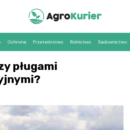
a
Ochrona
Przetwórstwo
Rolnictwo
Sadownictwo
dzy pługami
yjnymi?