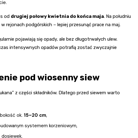
cie.
res od
drugiej połowy kwietnia do końca maja
. Na południu
i w rejonach podgórskich – lepiej przesunąć prace na maj.
ularnie pojawiają się opady, ale bez długotrwałych ulew.
dczas intensywnych opadów potrafią zostać zwyczajnie
enie pod wiosenny siew
ukana” z części składników. Dlatego przed siewem warto
ębokość ok.
15–20 cm
,
rozbudowanym systemem korzeniowym,
ę dosiewek.