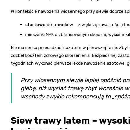
W kontekście nawożenia wiosennego przy siewie dobrze sp
startowe
do trawników – z większą zawartością fosf
mieszanki NPK o zbilansowanym składzie, wysiane
ki
Nie ma sensu przesadzać z azotem w pierwszej fazie. Zbyt
źdźbeł kosztem zdrowego ukorzenienia. Bezpieczniej zas
tygodniach wykonać pierwsze lekkie nawożenie azotowe, gd
Przy wiosennym siewie lepiej opóźnić pr
glebę, niż wysiać trawę zbyt wcześnie w
wschody zwykle rekompensują to „spóźni
Siew trawy latem – wysok