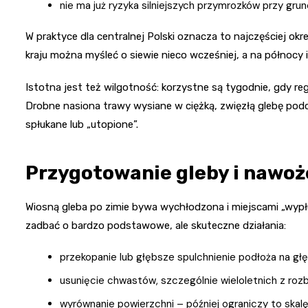
nie ma już ryzyka silniejszych przymrozków przy grun
W praktyce dla centralnej Polski oznacza to najczęściej ok
kraju można myśleć o siewie nieco wcześniej, a na północy 
Istotna jest też wilgotność: korzystne są tygodnie, gdy reg
Drobne nasiona trawy wysiane w ciężką, zwięzłą glebę po
spłukane lub „utopione”.
Przygotowanie gleby i nawoż
Wiosną gleba po zimie bywa wychłodzona i miejscami „wypł
zadbać o bardzo podstawowe, ale skuteczne działania:
przekopanie lub głębsze spulchnienie podłoża na gł
usunięcie chwastów, szczególnie wieloletnich z 
wyrównanie powierzchni – później ograniczy to skal