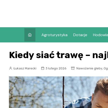
Skip
to
content
Agroturystyka
Dotacje
Hodowl
Kiedy siać trawę – na
,
Łukasz Marecki
3 lutego 2026
Nawożenie gleby
Og