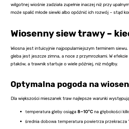
wilgotnej wiośnie zadziała zupełnie inaczej niż przy upaln
może spalić młode siewki albo opóźnić ich rozwój – stąd koni
Wiosenny siew trawy – ki
Wiosna jest intuicyjnie najpopularniejszym terminem siewu.
gleba jest jeszcze zimna, a noce z przymrozkami. W efekcie 
ptaków, a trawnik startuje o wiele później, niż mógłby.
Optymalna pogoda na wiosen
Dla większości mieszanek traw najlepsze warunki występują
temperatura gleby osiąga
8–10°C
na głębokości kil
średnia dobowa temperatura powietrza przekracza