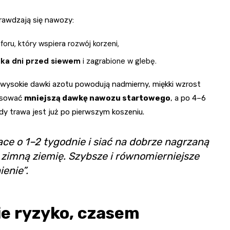
rawdzają się nawozy:
oru, który wspiera rozwój korzeni,
lka dni przed siewem
i zagrabione w glebę.
 wysokie dawki azotu powodują nadmierny, miękki wzrost
tosować
mniejszą dawkę nawozu startowego
, a po 4–6
y trawa jest już po pierwszym koszeniu.
ace o 1–2 tygodnie i siać na dobrze nagrzaną
 zimną ziemię. Szybsze i równomierniejsze
enie”.
ie ryzyko, czasem