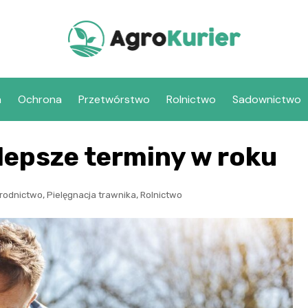
a
Ochrona
Przetwórstwo
Rolnictwo
Sadownictwo
jlepsze terminy w roku
,
,
rodnictwo
Pielęgnacja trawnika
Rolnictwo