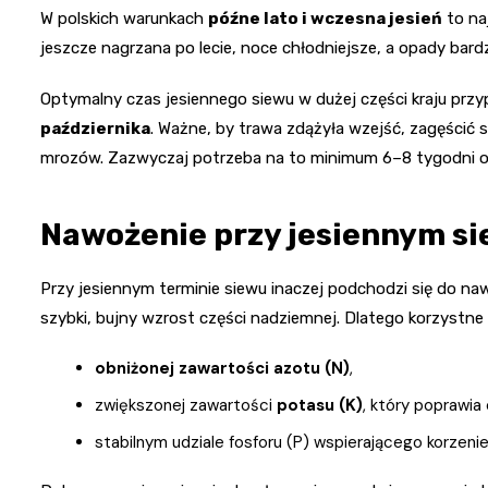
W polskich warunkach
późne lato i wczesna jesień
to naj
jeszcze nagrzana po lecie, noce chłodniejsze, a opady bard
Optymalny czas jesiennego siewu w dużej części kraju prz
października
. Ważne, by trawa zdążyła wzejść, zagęścić s
mrozów. Zazwyczaj potrzeba na to minimum 6–8 tygodni o
Nawożenie przy jesiennym si
Przy jesiennym terminie siewu inaczej podchodzi się do naw
szybki, bujny wzrost części nadziemnej. Dlatego korzystne
obniżonej zawartości azotu (N)
,
zwiększonej zawartości
potasu (K)
, który poprawia
stabilnym udziale fosforu (P) wspierającego korzenie