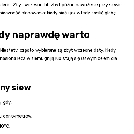
ym lecie. Zbyt wczesne lub zbyt późne nawożenie przy siewie
eczność planowania: kiedy siać i jak wtedy zasilić glebę.
edy naprawdę warto
 Niestety, często wybierane są zbyt wczesne daty, kiedy
nasiona leżą w ziemi, gniją lub stają się łatwym celem dla
ny siew
, gdy:
ku centymetrów,
10°C
,