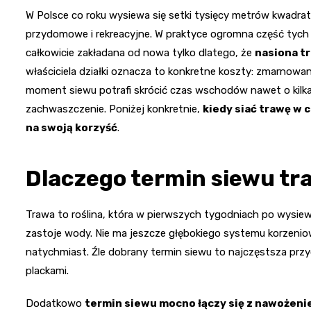
W Polsce co roku wysiewa się setki tysięcy metrów kwadr
przydomowe i rekreacyjne. W praktyce ogromna część tych
całkowicie zakładana od nowa tylko dlatego, że
nasiona tr
właściciela działki oznacza to konkretne koszty: zmarnowa
moment siewu potrafi skrócić czas wschodów nawet o kilka
zachwaszczenie. Poniżej konkretnie,
kiedy siać trawę w 
na swoją korzyść
.
Dlaczego termin siewu tr
Trawa to roślina, która w pierwszych tygodniach po wysiew
zastoje wody. Nie ma jeszcze głębokiego systemu korzenio
natychmiast. Źle dobrany termin siewu to najczęstsza przy
plackami.
Dodatkowo
termin siewu mocno łączy się z nawożen