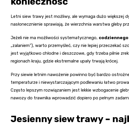
konieczność
Letni siew trawy jest możliwy, ale wymaga dużo większej dy
nasłonecznienie sprawiają, że wierzchnia warstwa gleby prz
Jeżeli nie ma możliwości systematycznego,
codziennego
„zalaniem”), warto przemyśleć, czy nie lepiej przeczekać sz
jest wyjątkowo chłodne i deszczowe, gdy trzeba pilnie zr
regionach kraju, gdzie ekstremalne upały trwają krócej.
Przy siewie letnim nawożenie powinno być bardzo ostrożn
temperaturze i niewystarczającym podlewaniu łatwo prow
Często lepszym rozwiązaniem jest lekkie wzbogacenie gl
nawozy do trawnika wprowadzić dopiero po pełnym zadarni
Jesienny siew trawy – naj