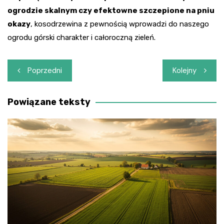
ogrodzie skalnym czy efektowne szczepione na pniu
okazy
, kosodrzewina z pewnością wprowadzi do naszego
ogrodu górski charakter i całoroczną zieleń.
Nawigacja
Poprzedni
Kolejny
wpisu
Powiązane teksty