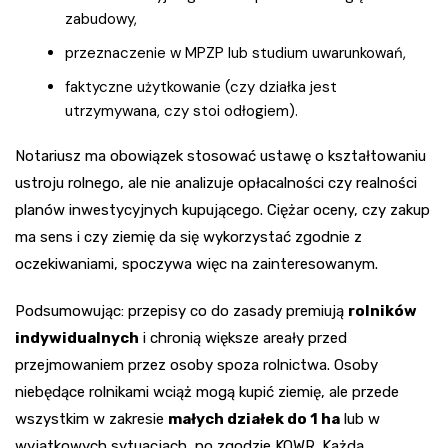
zabudowy,
przeznaczenie w MPZP lub studium uwarunkowań,
faktyczne użytkowanie (czy działka jest
utrzymywana, czy stoi odłogiem).
Notariusz ma obowiązek stosować ustawę o kształtowaniu
ustroju rolnego, ale nie analizuje opłacalności czy realności
planów inwestycyjnych kupującego. Ciężar oceny, czy zakup
ma sens i czy ziemię da się wykorzystać zgodnie z
oczekiwaniami, spoczywa więc na zainteresowanym.
Podsumowując: przepisy co do zasady premiują
rolników
indywidualnych
i chronią większe areały przed
przejmowaniem przez osoby spoza rolnictwa. Osoby
niebędące rolnikami wciąż mogą kupić ziemię, ale przede
wszystkim w zakresie
małych działek do 1 ha
lub w
wyjątkowych sytuacjach, po zgodzie KOWR. Każdą