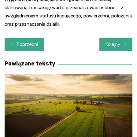
planowaną transakcję warto przeanalizować osobno – z
uwzględnieniem statusu kupującego, powierzchni, położenia
oraz przeznaczenia działki.
Nawigacja
Poprzedni
Kolejny
wpisu
Powiązane teksty