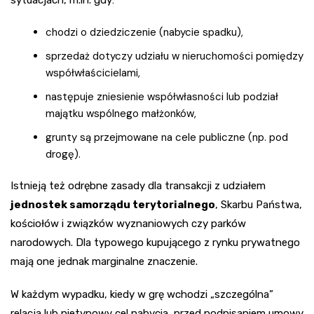
sytuacjach, m.in. gdy:
chodzi o dziedziczenie (nabycie spadku),
sprzedaż dotyczy udziału w nieruchomości pomiędzy
współwłaścicielami,
następuje zniesienie współwłasności lub podział
majątku wspólnego małżonków,
grunty są przejmowane na cele publiczne (np. pod
drogę).
Istnieją też odrębne zasady dla transakcji z udziałem
jednostek samorządu terytorialnego
, Skarbu Państwa,
kościołów i związków wyznaniowych czy parków
narodowych. Dla typowego kupującego z rynku prywatnego
mają one jednak marginalne znaczenie.
W każdym wypadku, kiedy w grę wchodzi „szczególna”
relacja lub nietypowy cel nabycia, przed podpisaniem umowy