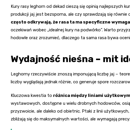
Kury rasy leghorn od dekad cieszą się opinią najlepszych k
produkcji jaj jest bezsporna, ale czy sprawdzają się rów
często odkrywają, że rasa ta ma specyficzne wymaga
oczekiwań wobec „idealnej kury na podwórko”. Warto przy
hodowle oraz zrozumieć, dlaczego ta sama rasa bywa ocenia
Wydajność nieśna – mit i
Leghorny rzeczywiście znoszą imponującą liczbę jaj – teor
liczby wyglądają jednak różnie, co generuje spore rozcza
Kluczowa kwestia to
różnica między liniami użytkowy
wystawowych, dostępne u wielu drobnych hodowców, osiąga
przyzwoicie, ale daleko od obietnic. Ptaki z linii użytkowyc
zbliżają się do maksymalnych wartości, ale wymagają prec