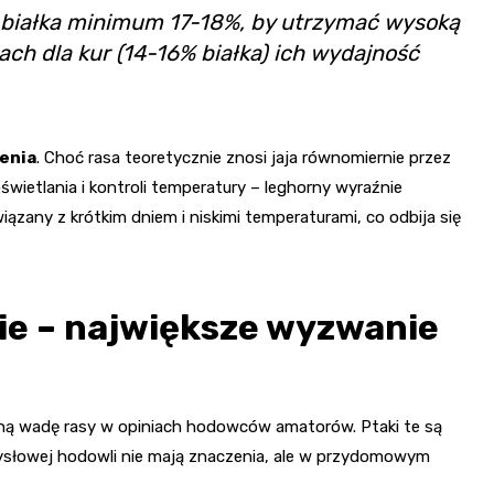
i białka minimum 17-18%, by utrzymać wysoką
ch dla kur (14-16% białka) ich wydajność
enia
. Choć rasa teoretycznie znosi jaja równomiernie przez
ietlania i kontroli temperatury – leghorny wyraźnie
wiązany z krótkim dniem i niskimi temperaturami, co odbija się
e – największe wyzwanie
aną wadę rasy w opiniach hodowców amatorów. Ptaki te są
ysłowej hodowli nie mają znaczenia, ale w przydomowym