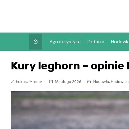
Skip
to
content
Agroturystyka
Dotacje
Hodowl
Kury leghorn – opinie
,
Łukasz Marecki
16 lutego 2026
Hodowla
Hodowla d