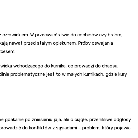
 z człowiekiem. W przeciwieństwie do cochinów czy brahm,
iekają nawet przed stałym opiekunem. Próby oswajania
kcesem.
łowieka wchodzącego do kurnika, co prowadzi do chaosu,
ólnie problematyczne jest to w małych kurnikach, gdzie kury
 gdakanie po zniesieniu jaja, ale o ciągłe, przenikliwe odgłosy
rowadzić do konfliktów z sąsiadami – problem, który pojawia