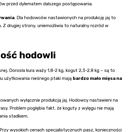
wców przed dylematem dalszego postępowania.
ywania
. Dla hodowców nastawionych na produkcję jaj to
h. Z drugiej strony, uniemożliwia to naturalny rozród w
ność hodowli
ej. Dorosła kura waży 1,8-2 kg, kogut 2,3-2,8 kg – są to
iu użytkowania nieśnego ptaki mają
bardzo mało mięsa na
esowanych wyłącznie produkcją jaj. Hodowcy nastawieni na
rasy. Problem pogłębia fakt, że koguty z wylęgu nie mają
ania stadkiem.
 Przy wysokich cenach specjalistycznych pasz, konieczności