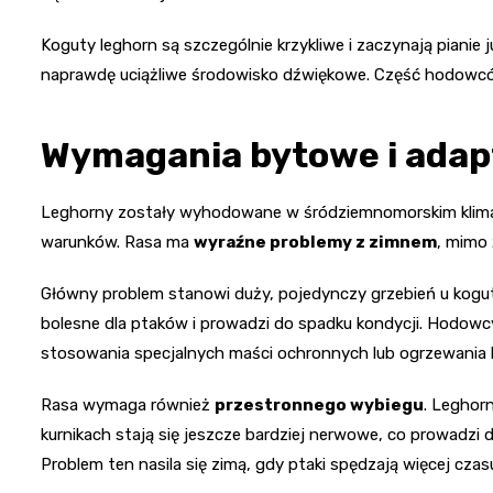
Koguty leghorn są szczególnie krzykliwe i zaczynają pianie
naprawdę uciążliwe środowisko dźwiękowe. Część hodowcó
Wymagania bytowe i adap
Leghorny zostały wyhodowane w śródziemnomorskim klimaci
warunków. Rasa ma
wyraźne problemy z zimnem
, mimo 
Główny problem stanowi duży, pojedynczy grzebień u kogut
bolesne dla ptaków i prowadzi do spadku kondycji. Hodowc
stosowania specjalnych maści ochronnych lub ogrzewania 
Rasa wymaga również
przestronnego wybiegu
. Leghorn
kurnikach stają się jeszcze bardziej nerwowe, co prowadzi d
Problem ten nasila się zimą, gdy ptaki spędzają więcej czas