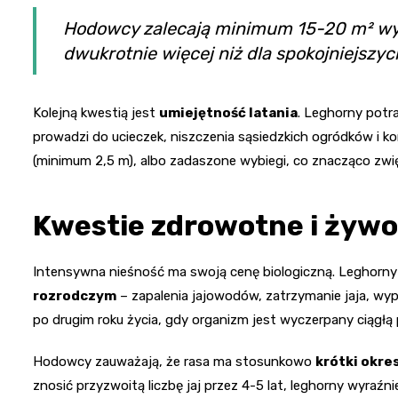
Hodowcy zalecają minimum 15-20 m² wyb
dwukrotnie więcej niż dla spokojniejszyc
Kolejną kwestią jest
umiejętność latania
. Leghorny potr
prowadzi do ucieczek, niszczenia sąsiedzkich ogródków i ko
(minimum 2,5 m), albo zadaszone wybiegi, co znacząco zwię
Kwestie zdrowotne i żyw
Intensywna nieśność ma swoją cenę biologiczną. Leghorn
rozrodczym
– zapalenia jajowodów, zatrzymanie jaja, wyp
po drugim roku życia, gdy organizm jest wyczerpany ciągłą 
Hodowcy zauważają, że rasa ma stosunkowo
krótki okre
znosić przyzwoitą liczbę jaj przez 4-5 lat, leghorny wyraźn