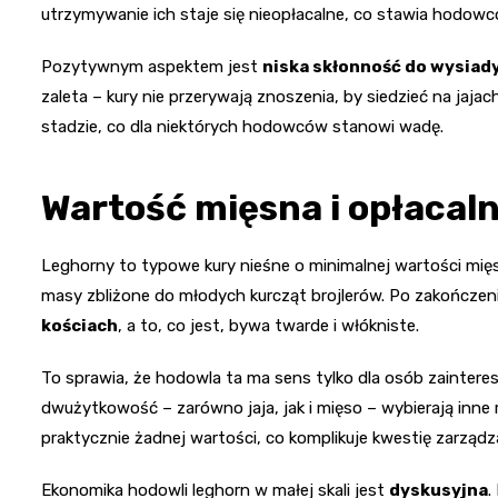
utrzymywanie ich staje się nieopłacalne, co stawia hodo
Pozytywnym aspektem jest
niska skłonność do wysiad
zaleta – kury nie przerywają znoszenia, by siedzieć na jajac
stadzie, co dla niektórych hodowców stanowi wadę.
Wartość mięsna i opłacal
Leghorny to typowe kury nieśne o minimalnej wartości mięsn
masy zbliżone do młodych kurcząt brojlerów. Po zakończen
kościach
, a to, co jest, bywa twarde i włókniste.
To sprawia, że hodowla ta ma sens tylko dla osób zainter
dwużytkowość – zarówno jaja, jak i mięso – wybierają inne 
praktycznie żadnej wartości, co komplikuje kwestię zarządz
Ekonomika hodowli leghorn w małej skali jest
dyskusyjna
.