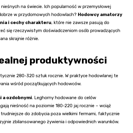
ur nieśnych na świecie. Ich popularność w przemysłowej
nie dobrze w przydomowych hodowlach?
Hodowcy amatorzy
nia i cechy charakteru
, które nie zawsze pasują do
jrzeć się rzeczywistym doświadczeniom osób prowadzących
na skrajnie różnie.
dealnej produktywności
etycznie 280-320 sztuk rocznie. W praktyce hodowlanej te
rowania wśród początkujących hodowców.
mi a ozdobnymi
. Leghorny hodowane do celów
ją nieśność na poziomie 180-220 jaj rocznie – wciąż
h, trudniejsze do zdobycia poza wielkimi fermami, faktycznie
yzyjnie zbilansowanego żywienia i odpowiednich warunków.