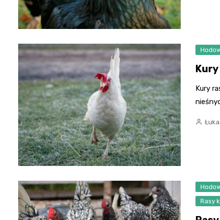
Hodow
Kury
Kury ra
nieśnyc
Łuka
Hodow
Rasy k
Rasy