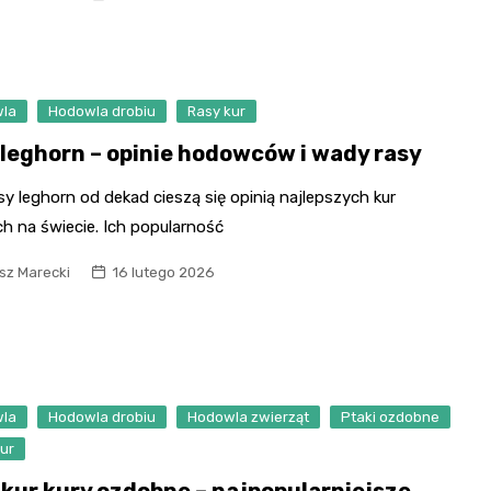
la
Hodowla drobiu
Rasy kur
 leghorn – opinie hodowców i wady rasy
sy leghorn od dekad cieszą się opinią najlepszych kur
h na świecie. Ich popularność
sz Marecki
16 lutego 2026
la
Hodowla drobiu
Hodowla zwierząt
Ptaki ozdobne
ur
 kur kury ozdobne – najpopularniejsze