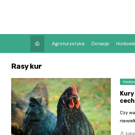
Skip
to
content
Agroturystyka
Dotacje
Hodowl
Rasy kur
Hodow
Kury
cech
Czy war
niewiel
Łuka