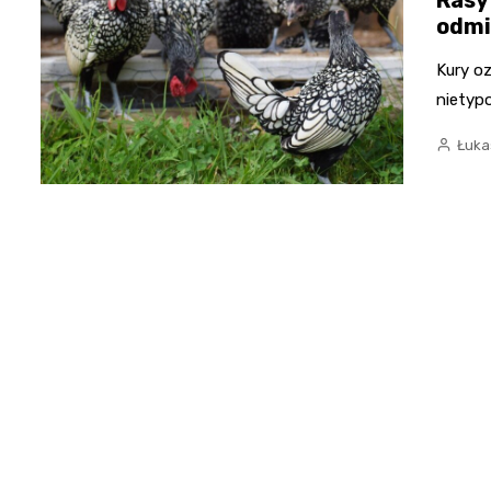
odmi
Kury o
nietypo
Łuka