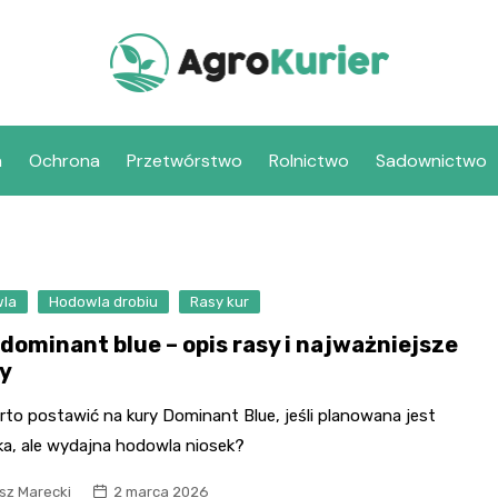
a
Ochrona
Przetwórstwo
Rolnictwo
Sadownictwo
la
Hodowla drobiu
Rasy kur
 dominant blue – opis rasy i najważniejsze
y
to postawić na kury Dominant Blue, jeśli planowana jest
ka, ale wydajna hodowla niosek?
sz Marecki
2 marca 2026