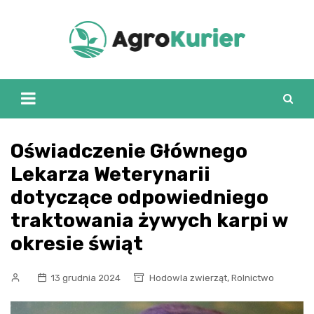
Skip
to
content
Oświadczenie Głównego
Lekarza Weterynarii
dotyczące odpowiedniego
traktowania żywych karpi w
okresie świąt
,
13 grudnia 2024
Hodowla zwierząt
Rolnictwo