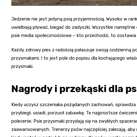
Jedzenie nie jest jedyną psią przyjemnością. Wysoko w ranki
uwielbiają pływać, biegać do zadyszki. Wszystkie namiętni
psie media społecznościowe – kto przechodzi, to zostawia
Każdy zdrowy pies z radością pałaszuje swoją codzienną por
przysmakami. I to jest pole do popisu dla kochającego właś
przysmaki.
Nagrody i przekąski dla ps
Kiedy uczysz szczeniaka pożądanych zachowań, sprawdza się 
przybiegł, usiadł, porzucił zabawkę. Te najprostsze ćwiczen
polecenie. Psie przysmaki przydają się na zwykłych spacera
zaawansowanych. Trenerzy psów najczęściej zalecają, aby n