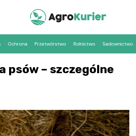
a
Ochrona
Przetwórstwo
Rolnictwo
Sadownictwo
la psów – szczególne