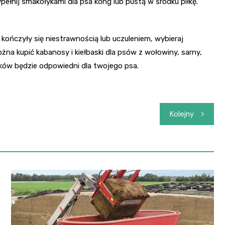
ełnij smakołykami dla psa kong lub pustą w środku piłkę.
 kończyły się niestrawnością lub uczuleniem, wybieraj
na kupić kabanosy i kiełbaski dla psów z wołowiny, sarny,
maków będzie odpowiedni dla twojego psa.
Kolejny