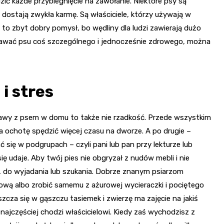
zić każde przybiegnięcie na zawołanie. Niektóre psy są
 dostają zwykła karmę. Są właściciele, którzy używają w
t to zbyt dobry pomysł, bo wędliny dla ludzi zawierają dużo
y dawać psu coś szczególnego i jednocześnie zdrowego, można
i stres
abawy z psem w domu to także nie rzadkość. Przede wszystkim
ma ochotę spędzić więcej czasu na dworze. A po drugie –
ię w podgrupach – czyli pani lub pan przy lekturze lub
ię udaje. Aby twój pies nie obgryzał z nudów mebli i nie
… do wyjadania lub szukania. Dobrze znanym psiarzom
ą albo zrobić samemu z ażurowej wycieraczki i pociętego
zcza się w gąszczu tasiemek i zwierzę ma zajęcie na jakiś
najczęściej chodzi właścicielowi. Kiedy zaś wychodzisz z