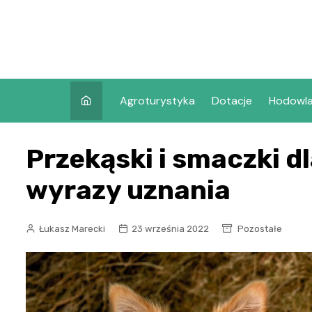
Skip
to
content
Agroturystyka
Dotacje
Hodowl
Przekąski i smaczki d
wyrazy uznania
Łukasz Marecki
23 września 2022
Pozostałe