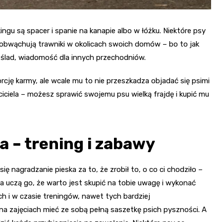
ngu są spacer i spanie na kanapie albo w łóżku. Niektóre psy
e obwąchują trawniki w okolicach swoich domów – bo to jak
 ślad, wiadomość dla innych przechodniów.
cję karmy, ale wcale mu to nie przeszkadza objadać się psimi
ciciela – możesz sprawić swojemu psu wielką frajdę i kupić mu
a – trening i zabawy
nagradzanie pieska za to, że zrobił to, o co ci chodziło –
ia uczą go, że warto jest skupić na tobie uwagę i wykonać
ch i w czasie treningów, nawet tych bardziej
a zajęciach mieć ze sobą pełną saszetkę psich pyszności. A