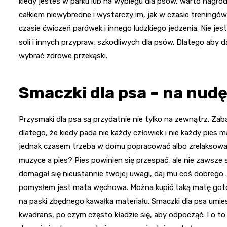
kiedy jesteś w parku lub na wybiegu dla psów, warto nagrod
całkiem niewybredne i wystarczy im, jak w czasie treningów
czasie ćwiczeń parówek i innego ludzkiego jedzenia. Nie jes
soli i innych przypraw, szkodliwych dla psów. Dlatego ab
wybrać zdrowe przekąski.
Smaczki dla psa – na nudę 
Przysmaki dla psa są przydatnie nie tylko na zewnątrz. Z
dlatego, że kiedy pada nie każdy człowiek i nie każdy pies 
jednak czasem trzeba w domu popracować albo zrelaksować s
muzyce a pies? Pies powinien się przespać, ale nie zawsze s
domagał się nieustannie twojej uwagi, daj mu coś dobrego
pomysłem jest mata węchowa. Można kupić taką matę gotow
na paski zbędnego kawałka materiału. Smaczki dla psa umies
kwadrans, po czym często kładzie się, aby odpocząć. I o to 