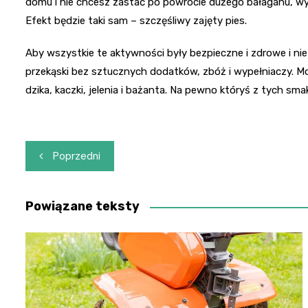
domu i nie chcesz zastać po powrocie dużego bałaganu, wyp
Efekt będzie taki sam – szczęśliwy zajęty pies.
Aby wszystkie te aktywności były bezpieczne i zdrowe i nie
przekąski bez sztucznych dodatków, zbóż i wypełniaczy. Moż
dzika, kaczki, jelenia i bażanta. Na pewno któryś z tych s
Nawigacja
Poprzedni
wpisu
Powiązane teksty