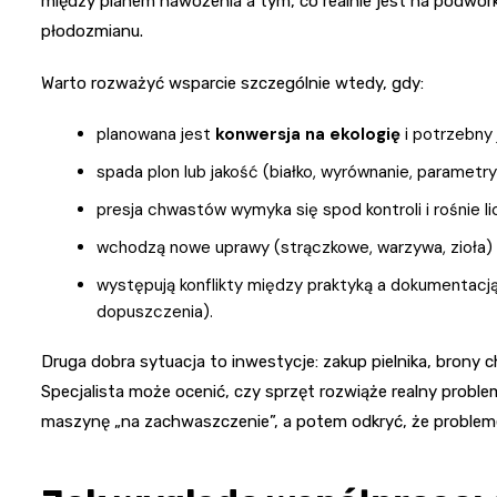
między planem nawożenia a tym, co realnie jest na podwór
płodozmianu.
Warto rozważyć wsparcie szczególnie wtedy, gdy:
planowana jest
konwersja na ekologię
i potrzebny 
spada plon lub jakość (białko, wyrównanie, parametry
presja chwastów wymyka się spod kontroli i rośnie 
wchodzą nowe uprawy (strączkowe, warzywa, zioła) al
występują konflikty między praktyką a dokumentacją
dopuszczenia).
Druga dobra sytuacja to inwestycje: zakup pielnika, brony
Specjalista może ocenić, czy sprzęt rozwiąże realny problem,
maszynę „na zachwaszczenie”, a potem odkryć, że problemem 