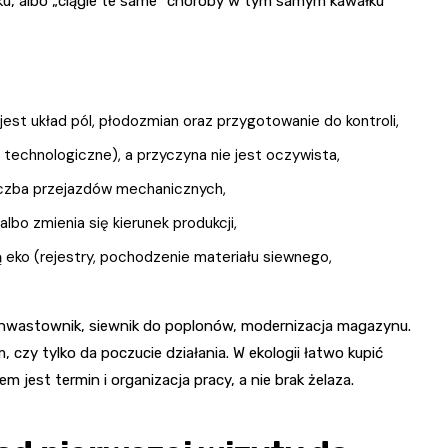
ku, albo „ciągle te same” choroby w tym samym kawałku
jest układ pól, płodozmian oraz przygotowanie do kontroli,
 technologiczne), a przyczyna nie jest oczywista,
liczba przejazdów mechanicznych,
bo zmienia się kierunek produkcji,
 eko (rejestry, pochodzenie materiału siewnego,
 chwastownik, siewnik do poplonów, modernizacja magazynu.
 czy tylko da poczucie działania. W ekologii łatwo kupić
jest termin i organizacja pracy, a nie brak żelaza.