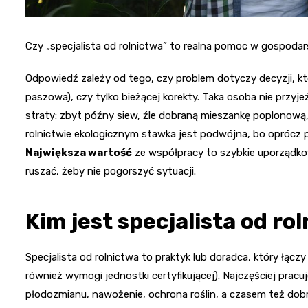
Czy „specjalista od rolnictwa” to realna pomoc w gospodar
Odpowiedź zależy od tego, czy problem dotyczy decyzji, kt
paszowa), czy tylko bieżącej korekty. Taka osoba nie przyje
straty: zbyt późny siew, źle dobraną mieszankę poplonową
rolnictwie ekologicznym stawka jest podwójna, bo oprócz p
Największa wartość
ze współpracy to szybkie uporządkowa
ruszać, żeby nie pogorszyć sytuacji.
Kim jest specjalista od rol
Specjalista od rolnictwa to praktyk lub doradca, który łąc
również wymogi jednostki certyfikującej). Najczęściej pracu
płodozmianu, nawożenie, ochrona roślin, a czasem też dobro