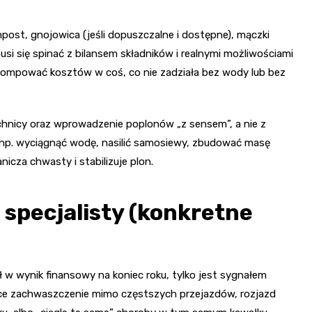
ompost, gnojowica (jeśli dopuszczalne i dostępne), mączki
i się spinać z bilansem składników i realnymi możliwościami
 pompować kosztów w coś, co nie zadziała bez wody lub bez
chnicy oraz wprowadzenie poplonów „z sensem”, a nie z
 (np. wyciągnąć wodę, nasilić samosiewy, zbudować masę
nicza chwasty i stabilizuje plon.
 specjalisty (konkretne
ł w wynik finansowy na koniec roku, tylko jest sygnałem
ące zachwaszczenie mimo częstszych przejazdów, rozjazd