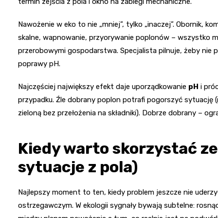
termin zejścia z pola i okno na zabiegi mechaniczne.
Nawożenie w eko to nie „mniej”, tylko „inaczej”. Obornik, k
skalne, wapnowanie, przyorywanie poplonów – wszystko mus
przerobowymi gospodarstwa. Specjalista pilnuje, żeby nie
poprawy pH.
Najczęściej największy efekt daje uporządkowanie
pH
i pró
przypadku. Źle dobrany poplon potrafi pogorszyć sytuację
zieloną bez przełożenia na składniki). Dobrze dobrany – ogra
Kiedy warto skorzystać ze
sytuacje z pola)
Najlepszy moment to ten, kiedy problem jeszcze nie uderzy
ostrzegawczym. W ekologii sygnały bywają subtelne: rosn