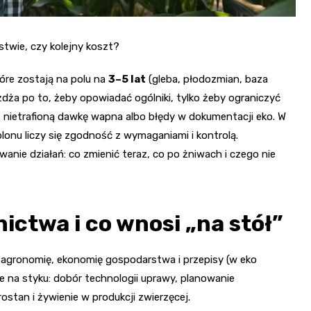
stwie, czy kolejny koszt?
óre zostają na polu na
3–5 lat
(gleba, płodozmian, baza
żdża po to, żeby opowiadać ogólniki, tylko żeby ograniczyć
, nietrafioną dawkę wapna albo błędy w dokumentacji eko. W
lonu liczy się zgodność z wymaganiami i kontrolą.
nie działań: co zmienić teraz, co po żniwach i czego nie
nictwa i co wnosi „na stół”
zy agronomię, ekonomię gospodarstwa i przepisy (w eko
je na styku: dobór technologii uprawy, planowanie
stan i żywienie w produkcji zwierzęcej.