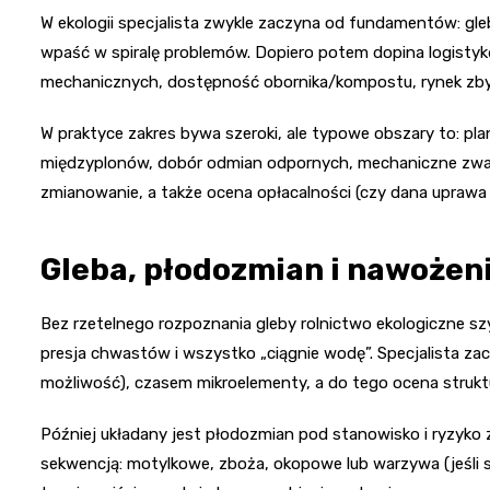
W ekologii specjalista zwykle zaczyna od fundamentów: gle
wpaść w spiralę problemów. Dopiero potem dopina logistykę
mechanicznych, dostępność obornika/kompostu, rynek zbytu
W praktyce zakres bywa szeroki, ale typowe obszary to: pl
międzyplonów, dobór odmian odpornych, mechaniczne zwa
zmianowanie, a także ocena opłacalności (czy dana uprawa
Gleba, płodozmian i nawożen
Bez rzetelnego rozpoznania gleby rolnictwo ekologiczne szy
presja chwastów i wszystko „ciągnie wodę”. Specjalista zac
możliwość), czasem mikroelementy, a do tego ocena struktur
Później układany jest płodozmian pod stanowisko i ryzyko z
sekwencją: motylkowe, zboża, okopowe lub warzywa (jeśli są)