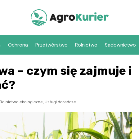
a
Ochrona
Przetwórstwo
Rolnictwo
Sadownictwo
wa – czym się zajmuje i
ać?
,
Rolnictwo ekologiczne
Usługi doradcze