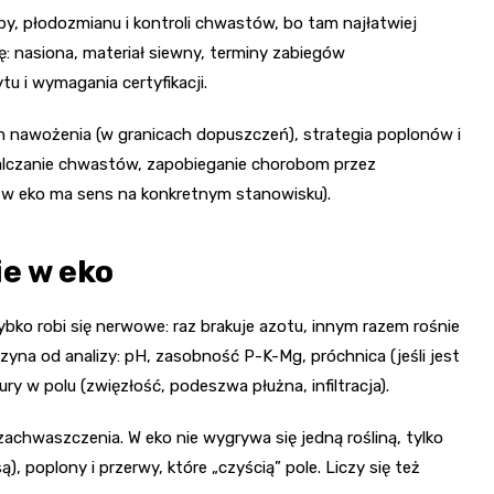
by, płodozmianu i kontroli chwastów, bo tam najłatwiej
: nasiona, materiał siewny, terminy zabiegów
 i wymagania certyfikacji.
an nawożenia (w granicach dopuszczeń), strategia poplonów i
lczanie chwastów, zapobieganie chorobom przez
 w eko ma sens na konkretnym stanowisku).
ie w eko
bko robi się nerwowe: raz brakuje azotu, innym razem rośnie
zyna od analizy: pH, zasobność P-K-Mg, próchnica (jeśli jest
y w polu (zwięzłość, podeszwa płużna, infiltracja).
achwaszczenia. W eko nie wygrywa się jedną rośliną, tylko
, poplony i przerwy, które „czyścią” pole. Liczy się też