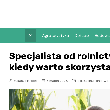
Skip
to
content
Agroturystyka
Dotacje
Hodowl
Specjalista od rolnict
kiedy warto skorzyst
,
,
Łukasz Marecki
6 marca 2026
Edukacja
Rolnictwo