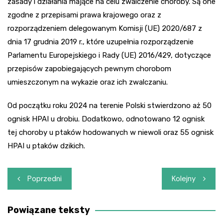
zasady i działania mające na celu zwalczenie choroby. Są one
zgodne z przepisami prawa krajowego oraz z
rozporządzeniem delegowanym Komisji (UE) 2020/687 z
dnia 17 grudnia 2019 r., które uzupełnia rozporządzenie
Parlamentu Europejskiego i Rady (UE) 2016/429, dotyczące
przepisów zapobiegających pewnym chorobom
umieszczonym na wykazie oraz ich zwalczaniu.
Od początku roku 2024 na terenie Polski stwierdzono aż 50
ognisk HPAI u drobiu. Dodatkowo, odnotowano 12 ognisk
tej choroby u ptaków hodowanych w niewoli oraz 55 ognisk
HPAI u ptaków dzikich.
Nawigacja
Poprzedni
Kolejny
wpisu
Powiązane teksty