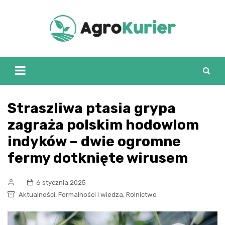
Skip
to
content
Straszliwa ptasia grypa
zagraża polskim hodowlom
indyków – dwie ogromne
fermy dotknięte wirusem
6 stycznia 2025
,
,
Aktualności
Formalności i wiedza
Rolnictwo