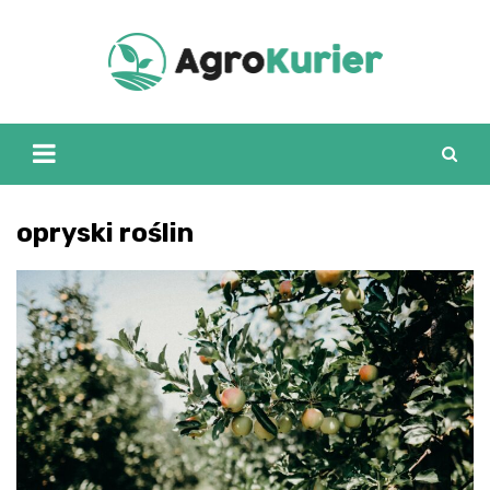
Skip
to
content
opryski roślin