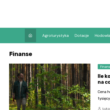
Skip
to
content
Agroturystyka
Dotacje
Hodowl
Finanse
Finan
Ile k
na c
Cena he
tysięcy
Łuka