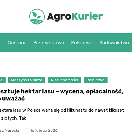
a
Ochrona
Przetwórstwo
Rolnictwo
Sadownictwo
se
Maszyny rolnicze
Nieruchomości
Rolnictwo
osztuje hektar lasu – wycena, opłacalność,
o uważać
ktara lasu w Polsce waha się od kilkunastu do nawet kilkuset
 złotych. Tak
sz Marecki
16 lutego 2026