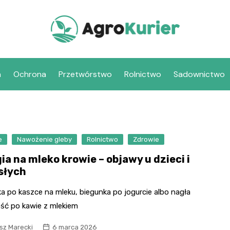
a
Ochrona
Przetwórstwo
Rolnictwo
Sadownictwo
e
Nawożenie gleby
Rolnictwo
Zdrowie
ia na mleko krowie – objawy u dzieci i
słych
a po kaszce na mleku, biegunka po jogurcie albo nagła
ść po kawie z mlekiem
sz Marecki
6 marca 2026