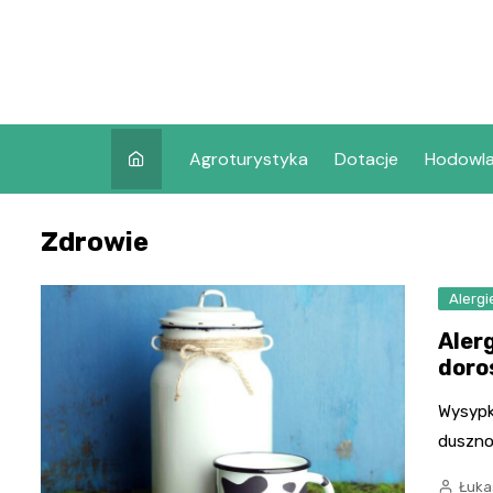
Skip
to
content
Agroturystyka
Dotacje
Hodowl
Zdrowie
Alergi
Alerg
doro
Wysypk
duszno
Łuka