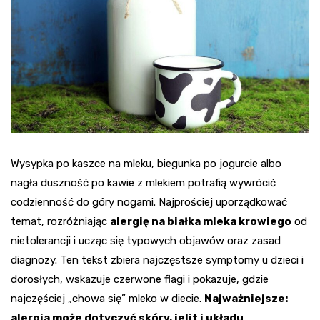
Wysypka po kaszce na mleku, biegunka po jogurcie albo
nagła duszność po kawie z mlekiem potrafią wywrócić
codzienność do góry nogami. Najprościej uporządkować
temat, rozróżniając
alergię na białka mleka krowiego
od
nietolerancji i ucząc się typowych objawów oraz zasad
diagnozy. Ten tekst zbiera najczęstsze symptomy u dzieci i
dorosłych, wskazuje czerwone flagi i pokazuje, gdzie
najczęściej „chowa się” mleko w diecie.
Najważniejsze:
alergia może dotyczyć skóry, jelit i układu