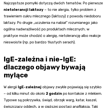
Najczęstsze pomyłki dotyczą dwóch tematów. Po pierwsze
nietolerancji laktozy
– to nie alergia, tylko problem z
trawieniem cukru mlecznego (laktozy) z powodu niedoboru
laktazy. Po drugie „uczulenia na nabiał” rozumianego jako
ogólna nadwrażliwość po produktach mlecznych; w
praktyce może chodzić o alergię, nietolerancję albo reakcje
nieswoiste (np. po bardzo tłustych serach).
IgE-zależna i nie-IgE:
dlaczego objawy bywają
mylące
W alergii
IgE-zależnej
objawy zwykle pojawiają się szybko
– od kilku minut do około
2 godzin
po kontakcie z mlekiem.
Typowe są pokrzywka, świąd, obrzęk warg, katar, kaszel,
świszczący oddech, a w cięższej postaci anafilaksja. Taki