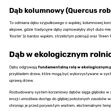
Dąb kolumnowy (Quercus robu
To odmiana dębu szypułkowego o wąskiej, kolumnowej koron
alejowe, gdzie tradycyjne dęby zajmowałyby zbyt dużo mi
'Koster’ (o bardzo wąskim, strzelistym pokroju) oraz 'Green P
Dąb w ekologicznym rolnic
Dęby odgrywają
fundamentalną rolę w ekologicznym 
przykładem drzew, które mogą być wykorzystywane w syste
uprawą drzew.
Rozbudowany system korzeniowy dębów sięga głęboko w zie
erozji i umożliwia dostęp do głębiej położonych zasobów w
chroniąc je przed porywistym wiatrem, ekstremalnymi tem