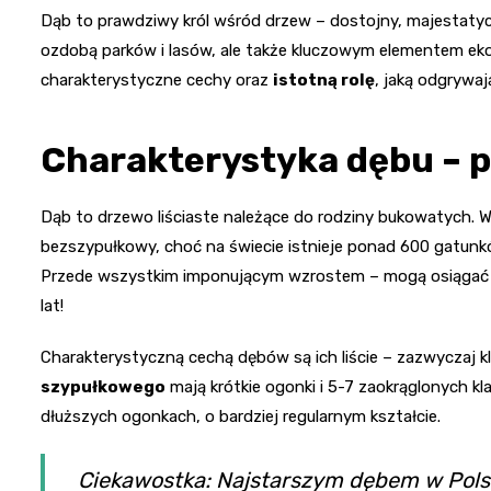
Dąb to prawdziwy król wśród drzew – dostojny, majestatyc
ozdobą parków i lasów, ale także kluczowym elementem ek
charakterystyczne cechy oraz
istotną rolę
, jaką odgrywaj
Charakterystyka dębu – p
Dąb to drzewo liściaste należące do rodziny bukowatych. 
bezszypułkowy, choć na świecie istnieje ponad 600 gatun
Przede wszystkim imponującym wzrostem – mogą osiągać w
lat!
Charakterystyczną cechą dębów są ich liście – zazwyczaj k
szypułkowego
mają krótkie ogonki i 5-7 zaokrąglonych k
dłuższych ogonkach, o bardziej regularnym kształcie.
Ciekawostka: Najstarszym dębem w Polsc