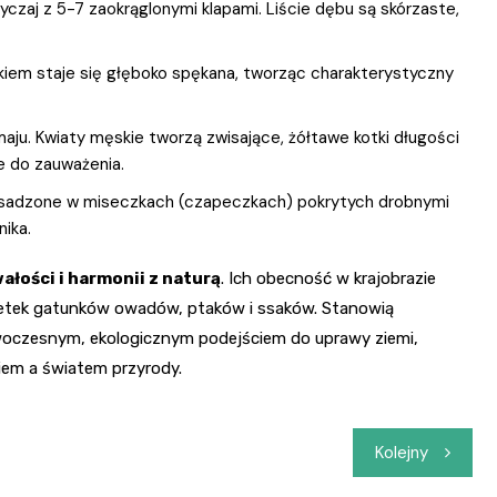
czaj z 5-7 zaokrąglonymi klapami. Liście dębu są skórzaste,
ekiem staje się głęboko spękana, tworząc charakterystyczny
aju. Kwiaty męskie tworzą zwisające, żółtawe kotki długości
ze do zauważenia.
osadzone w miseczkach (czapeczkach) pokrytych drobnymi
nika.
wałości i harmonii z naturą
. Ich obecność w krajobrazie
a setek gatunków owadów, ptaków i ssaków. Stanowią
owoczesnym, ekologicznym podejściem do uprawy ziemi,
iem a światem przyrody.
Kolejny