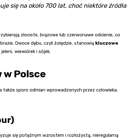
e się na około 700 lat, choć niektóre źródła
rzybierają złociste, brązowe lub czerwonawe odcienie, co
obrazie. Owoce dębu, czyli żołędzie, stanowią
kluczowe
eleni, wiewiórek i sójek.
 w Polsce
 a także sporo odmian wprowadzonych przez człowieka.
bur)
yzuje się potężnym wzrostem i rozłożystą, nieregularną