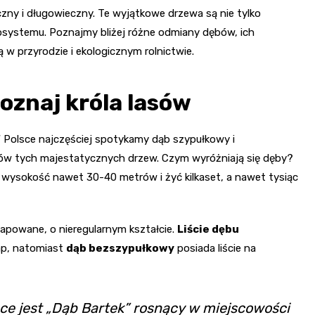
zny i długowieczny. Te wyjątkowe drzewa są nie tylko
osystemu. Poznajmy bliżej różne odmiany dębów, ich
ą w przyrodzie i ekologicznym rolnictwie.
oznaj króla lasów
W Polsce najczęściej spotykamy dąb szypułkowy i
ków tych majestatycznych drzew. Czym wyróżniają się dęby?
ysokość nawet 30-40 metrów i żyć kilkaset, a nawet tysiąc
lapowane, o nieregularnym kształcie.
Liście dębu
lap, natomiast
dąb bezszypułkowy
posiada liście na
e jest „Dąb Bartek” rosnący w miejscowości