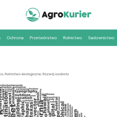
a
Ochrona
Przetwórstwo
Rolnictwo
Sadownictwo
,
,
wo
Rolnictwo ekologiczne
Rozwój osobisty