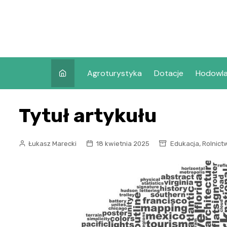
Skip
to
content
Agroturystyka
Dotacje
Hodowl
Tytuł artykułu
,
Łukasz Marecki
18 kwietnia 2025
Edukacja
Rolnict