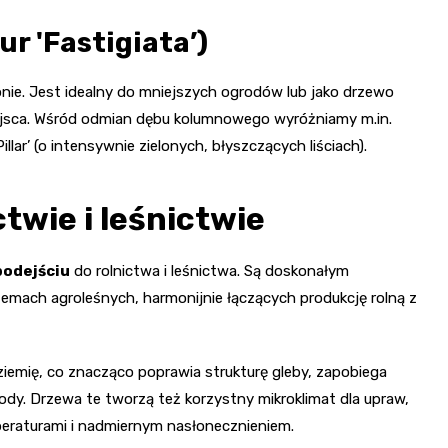
r 'Fastigiata’)
ie. Jest idealny do mniejszych ogrodów lub jako drzewo
ejsca. Wśród odmian dębu kolumnowego wyróżniamy m.in.
illar’ (o intensywnie zielonych, błyszczących liściach).
twie i leśnictwie
podejściu
do rolnictwa i leśnictwa. Są doskonałym
mach agroleśnych, harmonijnie łączących produkcję rolną z
mię, co znacząco poprawia strukturę gleby, zapobiega
ody. Drzewa te tworzą też korzystny mikroklimat dla upraw,
peraturami i nadmiernym nasłonecznieniem.