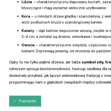
Liście
– charakterystyczny klapowany kształt, zazwy
błyszczące i mają wyraźnie widoczne użyłkowanie.
Kora
– u młodych drzew gładka i szarozielona, z wi
wzór podłużnych bruzd o szarobrązowej barwie.
Kwiaty
– dąb kwitnie niepozornie wiosną, zwykle w m
2-4 cm, a żeńskie są drobne, zielonkawe i trudniejs
Owoce
– charakterystyczne żołędzie, częściowo 
łuskami. Dojrzewają jesienią, od września do paździer
Dęby to nie tylko piękne drzewa, ale także
symbol siły, tr
rolniczym sprzyja bioróżnorodności, tworząc siedliska dl
doskonały przykład, jak łączyć wielowiekową tradycję z n
przypominając nam o głębokich związkach między człowiek
Nawigacja
Poprzedni
wpisu