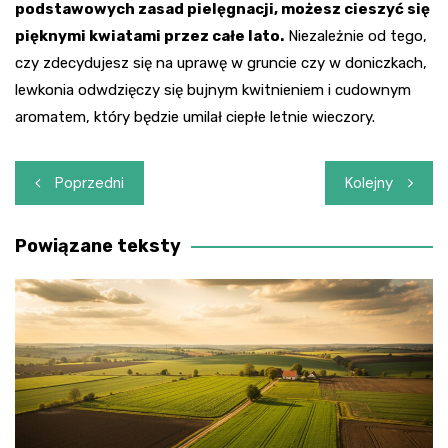
podstawowych zasad pielęgnacji, możesz cieszyć się
pięknymi kwiatami przez całe lato.
Niezależnie od tego,
czy zdecydujesz się na uprawę w gruncie czy w doniczkach,
lewkonia odwdzięczy się bujnym kwitnieniem i cudownym
aromatem, który będzie umilał ciepłe letnie wieczory.
Nawigacja
Poprzedni
Kolejny
wpisu
Powiązane teksty