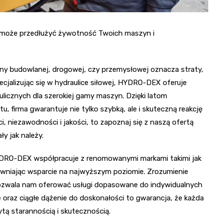
ch może przedłużyć żywotność Twoich maszyn i
ny budowlanej, drogowej, czy przemysłowej oznacza straty,
pecjalizując się w hydraulice siłowej, HYDRO-DEX oferuje
licznych dla szerokiej gamy maszyn. Dzięki latom
, firma gwarantuje nie tylko szybką, ale i skuteczną reakcję
i, niezawodności i jakości, to zapoznaj się z naszą ofertą
y jak należy.
, HYDRO-DEX współpracuje z renomowanymi markami takimi jak
apewniając wsparcie na najwyższym poziomie. Zrozumienie
 pozwala nam oferować usługi dopasowane do indywidualnych
oraz ciągłe dążenie do doskonałości to gwarancja, że każda
tą starannością i skutecznością.