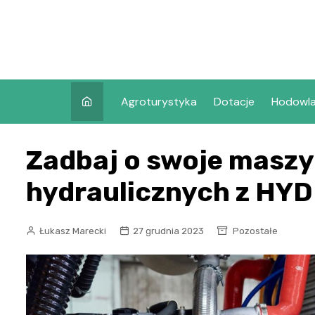
Skip
to
content
Agroturystyka
Dotacje
Hodowl
Zadbaj o swoje maszy
hydraulicznych z HY
Łukasz Marecki
27 grudnia 2023
Pozostałe