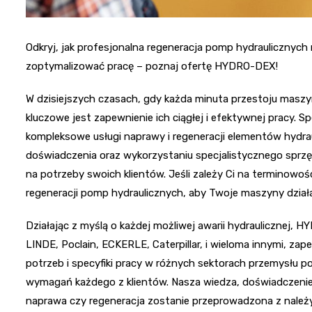
Odkryj, jak profesjonalna regeneracja pomp hydrauliczny
zoptymalizować pracę – poznaj ofertę HYDRO-DEX!
W dzisiejszych czasach, gdy każda minuta przestoju maszy
kluczowe jest zapewnienie ich ciągłej i efektywnej pracy. S
kompleksowe usługi naprawy i regeneracji elementów hydrau
doświadczenia oraz wykorzystaniu specjalistycznego sprzętu
na potrzeby swoich klientów. Jeśli zależy Ci na terminowośc
regeneracji pomp hydraulicznych, aby Twoje maszyny działał
Działając z myślą o każdej możliwej awarii hydraulicznej
LINDE, Poclain, ECKERLE, Caterpillar, i wieloma innymi, z
potrzeb i specyfiki pracy w różnych sektorach przemysłu
wymagań każdego z klientów. Nasza wiedza, doświadczenie 
naprawa czy regeneracja zostanie przeprowadzona z należy