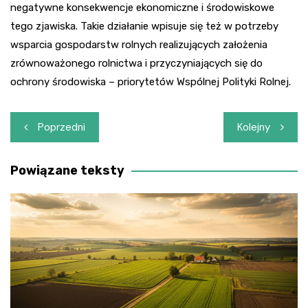
negatywne konsekwencje ekonomiczne i środowiskowe
tego zjawiska. Takie działanie wpisuje się też w potrzeby
wsparcia gospodarstw rolnych realizujących założenia
zrównoważonego rolnictwa i przyczyniających się do
ochrony środowiska – priorytetów Wspólnej Polityki Rolnej.
Nawigacja
Poprzedni
Kolejny
wpisu
Powiązane teksty