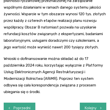
płatności ryczałtowej przeznaczonej na zarządzanie
wspólnymi działaniami w ramach danego systemu jakości
żywności. Wsparcie w tym obszarze wynosi 120 tys. złotych
przez każdy z czterech etapów realizacji planu rozwoju
współpracy. Obszar B natomiast pozwala na uzyskanie
refundacji kosztów związanych z ekspertyzami, badaniami
laboratoryjnymi, usługami doradczymi czy szkoleniami, a
jego wartość może wynieść nawet 200 tysięcy złotych.
Wnioski o dofinansowanie można składać aż do 17
października 2024 roku, korzystając wyłącznie z Platformy
Usług Elektronicznych Agencji Restrukturyzacji i
Modernizacji Rolnictwa (ARiMR). Poprzez ten system
odbywa się cała korespondencja związana z procesem
ubiegania się o środki.
Nawigacja
Poprzedni
Kolejny