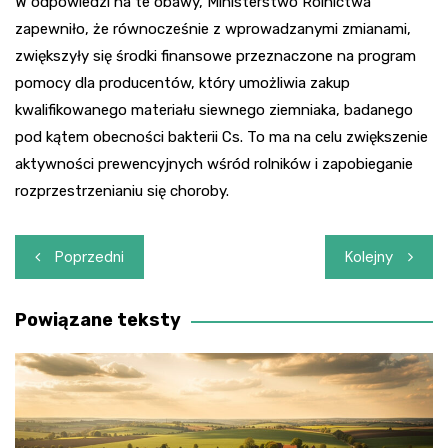
W odpowiedzi na te obawy, Ministerstwo Rolnictwa
zapewniło, że równocześnie z wprowadzanymi zmianami,
zwiększyły się środki finansowe przeznaczone na program
pomocy dla producentów, który umożliwia zakup
kwalifikowanego materiału siewnego ziemniaka, badanego
pod kątem obecności bakterii Cs. To ma na celu zwiększenie
aktywności prewencyjnych wśród rolników i zapobieganie
rozprzestrzenianiu się choroby.
Nawigacja
Poprzedni
Kolejny
wpisu
Powiązane teksty