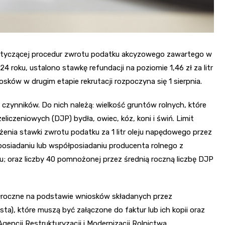
dotyczącej procedur zwrotu podatku akcyzowego zawartego w
 roku, ustalono stawkę refundacji na poziomie 1,46 zł za litr
sków w drugim etapie rekrutacji rozpoczyna się 1 sierpnia.
czynników. Do nich należą: wielkość gruntów rolnych, które
eliczeniowych (DJP) bydła, owiec, kóz, koni i świń. Limit
żenia stawki zwrotu podatku za 1 litr oleju napędowego przez
 posiadaniu lub współposiadaniu producenta rolnego z
u; oraz liczby 40 pomnożonej przez średnią roczną liczbę DJP
łroczne na podstawie wniosków składanych przez
a), które muszą być załączone do faktur lub ich kopii oraz
ncji Restrukturyzacji i Modernizacji Rolnictwa.