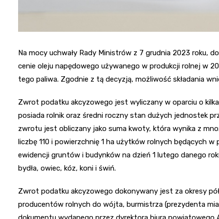
Na mocy uchwały Rady Ministrów z 7 grudnia 2023 roku, 
cenie oleju napędowego używanego w produkcji rolnej w 2024
tego paliwa. Zgodnie z tą decyzją, możliwość składania wnio
Zwrot podatku akcyzowego jest wyliczany w oparciu o kilka 
posiada rolnik oraz średni roczny stan dużych jednostek prz
zwrotu jest obliczany jako suma kwoty, która wynika z mno
liczbę 110 i powierzchnię 1 ha użytków rolnych będących w
ewidencji gruntów i budynków na dzień 1 lutego danego rok
bydła, owiec, kóz, koni i świń.
Zwrot podatku akcyzowego dokonywany jest za okresy pó
producentów rolnych do wójta, burmistrza (prezydenta miast
dokumentu wydanego przez dyrektora biura powiatowego Age