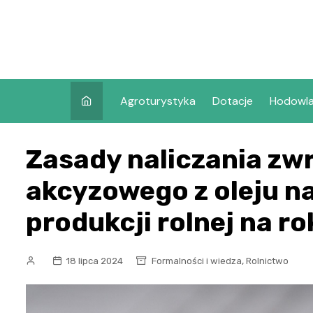
Skip
to
content
Agroturystyka
Dotacje
Hodowl
Zasady naliczania zw
akcyzowego z oleju n
produkcji rolnej na r
,
18 lipca 2024
Formalności i wiedza
Rolnictwo