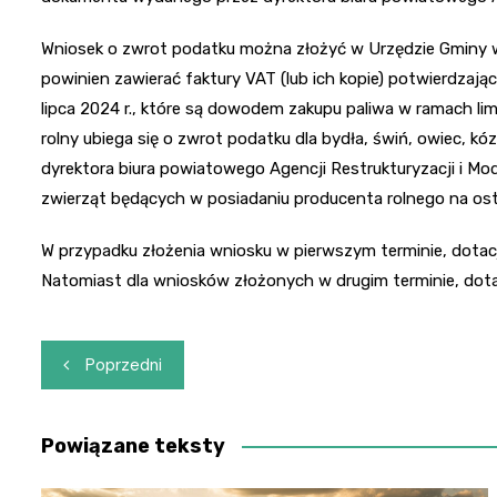
Wniosek o zwrot podatku można złożyć w Urzędzie Gminy w o
powinien zawierać faktury VAT (lub ich kopie) potwierdzają
lipca 2024 r., które są dowodem zakupu paliwa w ramach li
rolny ubiega się o zwrot podatku dla bydła, świń, owiec, k
dyrektora biura powiatowego Agencji Restrukturyzacji i Mode
zwierząt będących w posiadaniu producenta rolnego na ost
W przypadku złożenia wniosku w pierwszym terminie, dotacj
Natomiast dla wniosków złożonych w drugim terminie, dotac
Nawigacja
Poprzedni
wpisu
Powiązane teksty