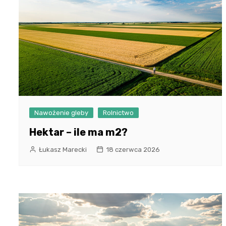
Nawożenie gleby
Rolnictwo
Hektar – ile ma m2?
Łukasz Marecki
18 czerwca 2026