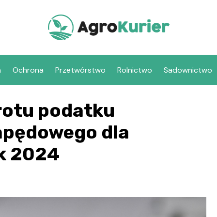
a
Ochrona
Przetwórstwo
Rolnictwo
Sadownictwo
rotu podatku
apędowego dla
ok 2024