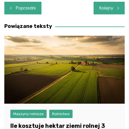
Nawigacja
Poprzedni
Kolejny
wpisu
Powiązane teksty
Maszyny rolnicze
Rolnictwo
Ile kosztuje hektar ziemi rolnej 3