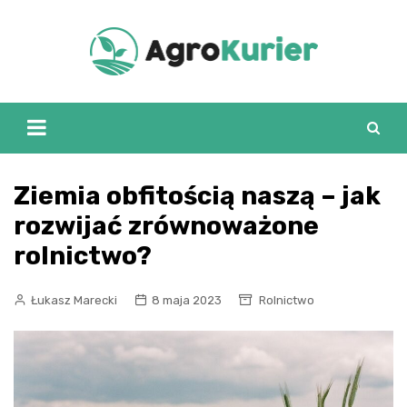
Skip
to
content
Ziemia obfitością naszą – jak
rozwijać zrównoważone
rolnictwo?
Łukasz Marecki
8 maja 2023
Rolnictwo