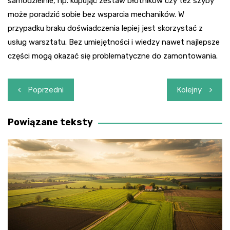
samodzielnie, np. kupując zestaw błotników czy też szyby
może poradzić sobie bez wsparcia mechaników. W
przypadku braku doświadczenia lepiej jest skorzystać z
usług warsztatu. Bez umiejętności i wiedzy nawet najlepsze
części mogą okazać się problematyczne do zamontowania.
Nawigacja
Poprzedni
Kolejny
wpisu
Powiązane teksty