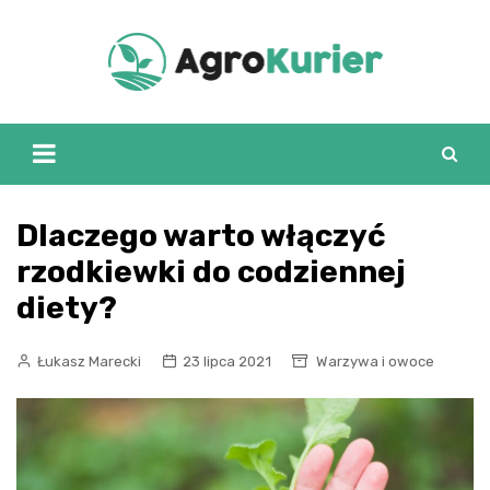
Skip
to
content
Dlaczego warto włączyć
rzodkiewki do codziennej
diety?
Łukasz Marecki
23 lipca 2021
Warzywa i owoce